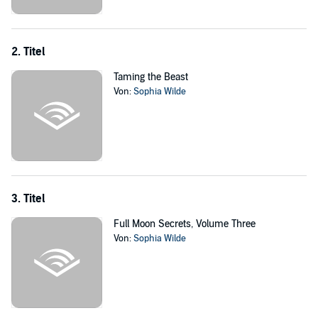
nobody has ever seen before....
©2015 Our Pack Press (P)2016 Our Pack Press
2. Titel
Taming the Beast
Von:
Sophia Wilde
3. Titel
Full Moon Secrets, Volume Three
Von:
Sophia Wilde