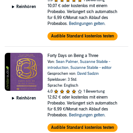
5,0
1 Bewertung
These 40 daily readings are an opportunity to explore both the
10,07 €
oder kostenlos mit einem
shadow and the light that radiates from the front porches of our
Reinhören
Probeabo. Verlängert sich automatisch
personality and deeper into the soul that lays within. Each reading
für 6,99 €/Monat nach Ablauf des
concludes with an opportunity for further engagement such as a
Probeabos.
Bedingungen gelten
.
journaling prompt, reflection questions, a prayer, or a spiritual
practice.
Audible Standard kostenlos testen
Any of us can find aspects of ourselves in any of the numbers. The
Enneagram is a profound tool for empathy, so whether or not you
are a two, you will grow from learning about twos and enhance your
Forty Days on Being a Three
relationships across the Enneagram spectrum.
Von:
Sean Palmer
,
Suzanne Stabile -
introduction
,
Suzanne Stabile - editor
©2020 Hunter Russell Mobley (P)2021 eChristian
Gesprochen von:
David Sadzin
Spieldauer: 3 Std.
Sprache: Englisch
4,0
1 Bewertung
12,62 €
oder kostenlos mit einem
Reinhören
Probeabo. Verlängert sich automatisch
für 6,99 €/Monat nach Ablauf des
Probeabos.
Bedingungen gelten
.
Audible Standard kostenlos testen