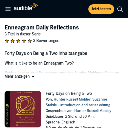
Jetzt testen
Enneagram Daily Reflections
3 Titel in dieser Serie
3 Bewertungen
Forty Days on Being a Two Inhaltsangabe
What is it like to be an Enneagram Two?
Pastor, lawyer, and Enneagram speaker Hunter Mobley reflects on
Mehr anzeigen
this question with a mix of self-compassion and hunger for personal
growth. Using the metaphor of a welcoming Southern porch, he
describes Twos this way: "We have well-curated our reputations as
Forty Days on Being a Two
people who can be counted on. We're the people of 'yes!' But
Von:
Hunter Russell Mobley
,
Suzanne
beyond our front porches and living rooms is a diversity of
Stabile - introduction and series editing
unexpressed and unmet feelings and needs. Tiredness, loneliness,
Gesprochen von:
Hunter Russell Mobley
grief, disappointment, and longing live beside joy, gratitude, and
Spieldauer: 2 Std. und 30 Min.
hope in the kitchens, dens, and bedrooms of our houses."
Sprache: Englisch