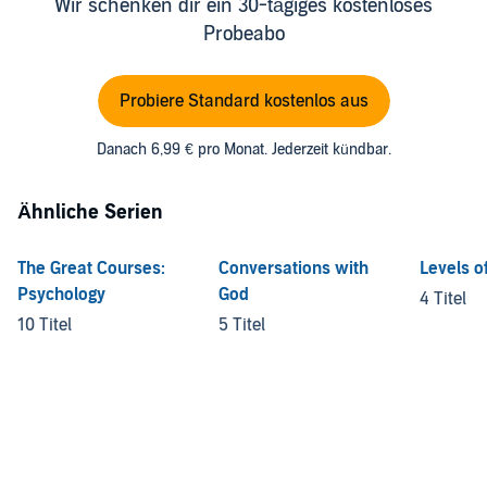
Wir schenken dir ein 30-tägiges kostenloses
Probeabo
Probiere Standard kostenlos aus
Danach 6,99 € pro Monat. Jederzeit kündbar.
Ähnliche Serien
The Great Courses:
Conversations with
Levels o
Psychology
God
4 Titel
10 Titel
5 Titel