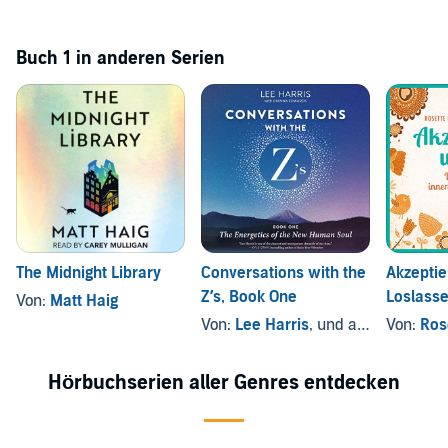
Buch 1 in anderen Serien
The Midnight Library
Conversations with the
Akzeptie
Z’s, Book One
Loslasse
Von:
Matt Haig
Frieden 
Von:
Lee Harris
, und andere
Von:
Rose
Hörbuchserien aller Genres entdecken