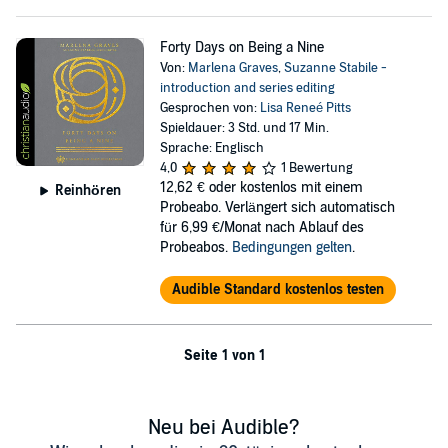
Forty Days on Being a Nine
Von:
Marlena Graves
,
Suzanne Stabile -
introduction and series editing
Gesprochen von:
Lisa Reneé Pitts
Spieldauer: 3 Std. und 17 Min.
Sprache: Englisch
4,0
1 Bewertung
12,62 €
oder kostenlos mit einem
Reinhören
Probeabo. Verlängert sich automatisch
für 6,99 €/Monat nach Ablauf des
Probeabos.
Bedingungen gelten
.
Audible Standard kostenlos testen
Seite 1 von 1
Neu bei Audible?