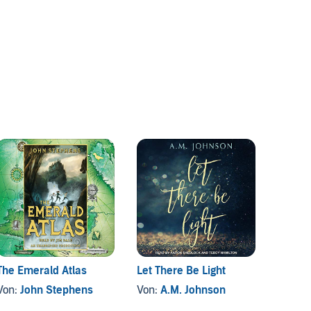
The Emerald Atlas
Let There Be Light
Devilr
Von:
John Stephens
Von:
A.M. Johnson
Von:
M