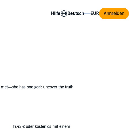
Hilfe
Anmelden
 met—she has one goal: uncover the truth
ng runs, at the midnight parties. Emma vows
for his knowledge of the school's history...
's falling for him. Henry can't deny his
17,43 €
oder kostenlos mit einem