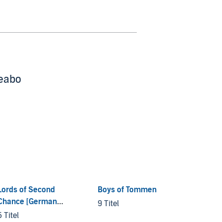
beabo
Lords of Second
Boys of Tommen
Girl M
Chance [German
9 Titel
5 Titel
Edition]
5 Titel