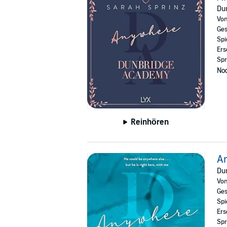
feelings either. And just as happiness seems 
Du
Henry—knowing either choice might break he
Vo
©2025 Bastei Lübbe AG (P)2025 LYX.audio, 
Ges
Spi
Ers
Spr
Noc
Reinhören
A
Du
Vo
Ges
Spi
Ers
Spr