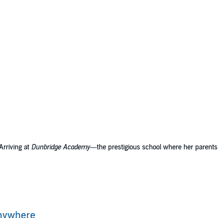
Arriving at
Dunbridge Academy
—the prestigious school where her parents
 and very taken. He's everywhere: in her advanced classes, on her morni
 secret mission and offers to help. She tells herself she's only saying yes 
to moonlit walks, their carefully drawn lines begin to blur. Emma knows she
nywhere