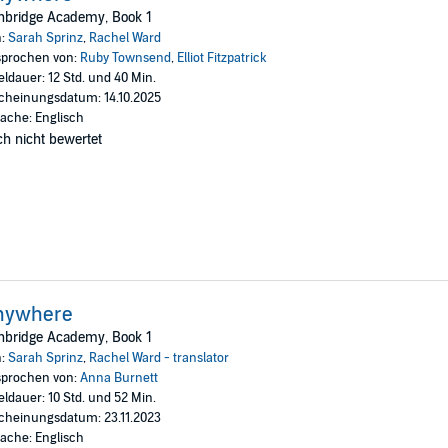
within reach, fate intervenes. Now Emma has to choose: uncover the truth a
nbridge Academy, Book 1
r heart.
n:
Sarah Sprinz
,
Rachel Ward
Bastei Lübbe AG
prochen von:
Ruby Townsend
,
Elliot Fitzpatrick
eldauer: 12 Std. und 40 Min.
cheinungsdatum: 14.10.2025
ache: Englisch
h nicht bewertet
nywhere
nbridge Academy, Book 1
n:
Sarah Sprinz
,
Rachel Ward - translator
prochen von:
Anna Burnett
eldauer: 10 Std. und 52 Min.
cheinungsdatum: 23.11.2023
ache: Englisch