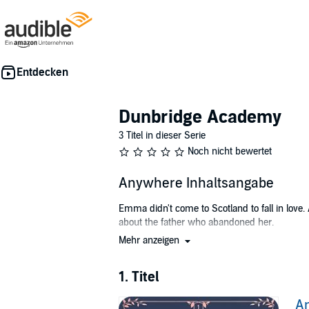
Dunbridge Academy
3 Titel in dieser Serie
Noch nicht bewertet
Anywhere Inhaltsangabe
Emma didn't come to Scotland to fall in love. 
about the father who abandoned her.
Mehr anzeigen
Enter Henry Bennington. Gorgeous, charming,
to keep her distance—until Henry discovers her
not because of those impossible green eyes.
1. Titel
But when late-night research sessions turn in
A