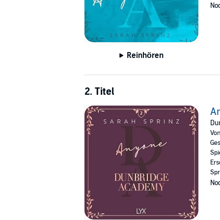
Noc
Reinhören
2. Titel
A
Du
Vo
Ges
Spi
Ers
Spr
Noc