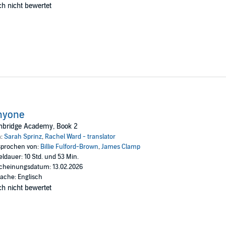
h nicht bewertet
nyone
nbridge Academy, Book 2
n:
Sarah Sprinz
,
Rachel Ward - translator
prochen von:
Billie Fulford-Brown
,
James Clamp
eldauer: 10 Std. und 53 Min.
cheinungsdatum: 13.02.2026
ache: Englisch
h nicht bewertet