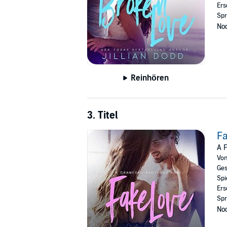
Ers
Spr
Noc
Reinhören
3. Titel
Fa
A F
Vo
Ges
Spi
Ers
Spr
Noc