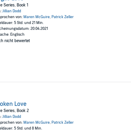
quickie divorce they promised each other? Or will they realize they got luc
e Series, Book 1
n:
Jillian Dodd
prochen von:
Maren McGuire
,
Patrick Zeller
eldauer: 5 Std. und 21 Min.
cheinungsdatum: 20.04.2021
ache: Englisch
h nicht bewertet
roken Love
e Series, Book 2
n:
Jillian Dodd
prochen von:
Maren McGuire
,
Patrick Zeller
eldauer: 5 Std. und 8 Min.