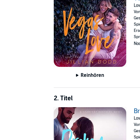
wedding. Will this one night stand end in the 
Lov
©2015 Jillian Dodd (P)2026 Jillian Dodd
Vo
Ges
Spi
Ers
Spr
Noc
Reinhören
2. Titel
B
Lov
Vo
Ges
Spi