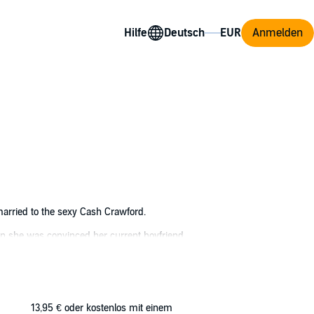
Hilfe
Anmelden
married to the sexy Cash Crawford.
hen she was convinced her current boyfriend
ows in booze when she meets a sexy stranger
other as a junior talent agent. He'll put his
nce they definitely consummated their Vegas
13,95 €
oder kostenlos mit einem