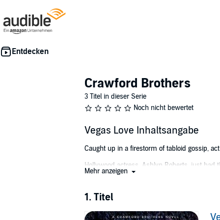
Crawford Brothers
3 Titel in dieser Serie
Noch nicht bewertet
Vegas Love Inhaltsangabe
Caught up in a firestorm of tabloid gossip, 
Hollywood actress, Ashlyn Roberts, just had 
Mehr anzeigen
was a keeper for standing by her side, he br
as she's leaving the wedding and they end up 
shiny new law degree to good use and make 
1. Titel
His first task is simple: Keep Ashlyn Roberts
V