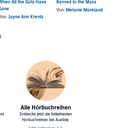
When All the Girls Have
Revved to the Maxx
Fake 
Gone
Von:
Melanie Moreland
Von:
C
Von:
Jayne Ann Krentz
n
Alle Hörbuchreihen
est
Entdecke jetzt die beliebtesten
Hörbuchreihen bei Audible.