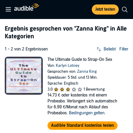
Jetzt testen
Ergebnis gesprochen von
"Zanna King"
in Alle
Kategorien
1 - 2 von 2 Ergebnissen
Beliebt
Filter
The Ultimate Guide to Strap-On Sex
Von:
Karlyn Lotney
Gesprochen von:
Zanna King
Spieldauer: 5 Std. und 13 Min.
Sprache: Englisch
3,0
1 Bewertung
14,73 €
oder kostenlos mit einem
Probeabo. Verlängert sich automatisch
für 6,99 €/Monat nach Ablauf des
Probeabos.
Bedingungen gelten
.
Audible Standard kostenlos testen