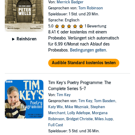
Von:
Merrick Badger
Gesprochen von:
Tom Robinson
Spieldauer: 1 Std. und 20 Min.
Sprache: Englisch
5,0
1 Bewertung
8,41 €
oder kostenlos mit einem
Probeabo. Verlängert sich automatisch
Reinhören
für 6,99 €/Monat nach Ablauf des
Probeabos.
Bedingungen gelten
.
Audible Standard kostenlos testen
Tim Key’s Poetry Programme: The
Complete Series 5-7
Von:
Tim Key
Gesprochen von:
Tim Key
,
Tom Basden
,
Katy Wix
,
Mike Wozniak
,
Stephen
Merchant
,
Lolly Adefope
,
Morgana
Robinson
,
Bridget Christie
,
Miles Jupp
,
Full Cast
Spieldauer: 5 Std. und 36 Min.