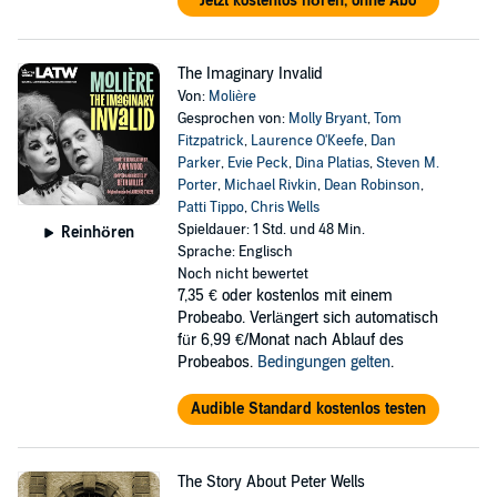
Jetzt kostenlos hören, ohne Abo
The Imaginary Invalid
Von:
Molière
Gesprochen von:
Molly Bryant
,
Tom
Fitzpatrick
,
Laurence O'Keefe
,
Dan
Parker
,
Evie Peck
,
Dina Platias
,
Steven M.
Porter
,
Michael Rivkin
,
Dean Robinson
,
Patti Tippo
,
Chris Wells
Spieldauer: 1 Std. und 48 Min.
Reinhören
Sprache: Englisch
Noch nicht bewertet
7,35 €
oder kostenlos mit einem
Probeabo. Verlängert sich automatisch
für 6,99 €/Monat nach Ablauf des
Probeabos.
Bedingungen gelten
.
Audible Standard kostenlos testen
The Story About Peter Wells