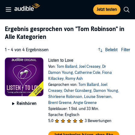
Jetzt testen
Ergebnis gesprochen von
"Tom Robinson"
in
Alle Kategorien
1 - 4 von 4 Ergebnissen
Beliebt
Filter
Listen to Love
Von:
Tom Ballard
,
Joel Creasey
,
Dr
Damon Young
,
Catherine Cole
,
Fiona
Killackey
,
Romy Ash
Gesprochen von:
Tom Ballard
,
Joel
Creasey
,
Osher Günsberg
,
Damon Young
,
Shirleene Robinson
,
Louise Siversen
,
Brent Greene
,
Angie Greene
Reinhören
Spieldauer: 1 Std. und 33 Min.
Sprache: Englisch
5,0
3 Bewertungen