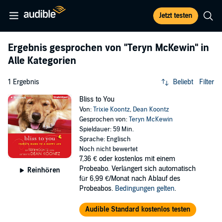
Jetzt testen
Ergebnis gesprochen von
"Teryn McKewin"
in
Alle Kategorien
1 Ergebnis
Beliebt
Filter
Bliss to You
Von:
Trixie Koontz
,
Dean Koontz
Gesprochen von:
Teryn McKewin
Spieldauer: 59 Min.
Sprache: Englisch
Noch nicht bewertet
7,36 €
oder kostenlos mit einem
Probeabo. Verlängert sich automatisch
Reinhören
für 6,99 €/Monat nach Ablauf des
Probeabos.
Bedingungen gelten
.
Audible Standard kostenlos testen