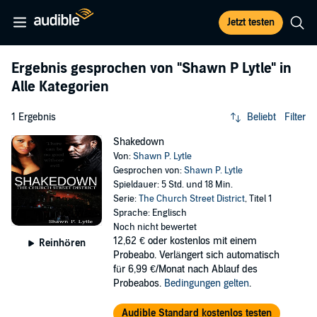
Jetzt testen
Ergebnis gesprochen von
"Shawn P Lytle"
in
Alle Kategorien
1 Ergebnis
Beliebt
Filter
Shakedown
Von:
Shawn P. Lytle
Gesprochen von:
Shawn P. Lytle
Spieldauer: 5 Std. und 18 Min.
Serie:
The Church Street District
, Titel 1
Sprache: Englisch
Noch nicht bewertet
12,62 €
oder kostenlos mit einem
Reinhören
Probeabo. Verlängert sich automatisch
für 6,99 €/Monat nach Ablauf des
Probeabos.
Bedingungen gelten
.
Audible Standard kostenlos testen