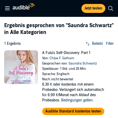
Jetzt testen
Ergebnis gesprochen von
"Saundra Schwartz"
in Alle Kategorien
1 Ergebnis
Beliebt
Filter
A Futa's Self-Discovery: Part 1
Von:
Chloe F. Gotham
Gesprochen von:
Saundra Schwartz
Spieldauer: 1 Std. und 26 Min.
Sprache: Englisch
Noch nicht bewertet
6,30 €
oder kostenlos mit einem
Probeabo. Verlängert sich automatisch
für 6,99 €/Monat nach Ablauf des
Probeabos.
Bedingungen gelten
.
Audible Standard kostenlos testen