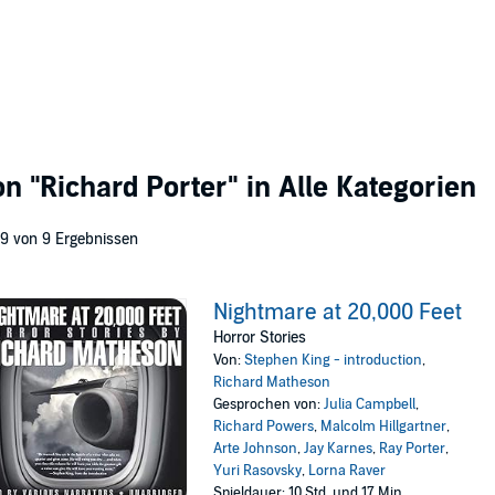
von
"Richard Porter"
in Alle Kategorien
 9 von 9 Ergebnissen
Nightmare at 20,000 Feet
Horror Stories
Von:
Stephen King - introduction
,
Richard Matheson
Gesprochen von:
Julia Campbell
,
Richard Powers
,
Malcolm Hillgartner
,
Arte Johnson
,
Jay Karnes
,
Ray Porter
,
Yuri Rasovsky
,
Lorna Raver
Spieldauer: 10 Std. und 17 Min.