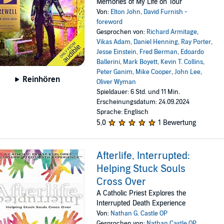
Memories of My Life on Tour
Von:
Elton John
,
David Furnish -
foreword
Gesprochen von:
Richard Armitage
,
Vikas Adam
,
Daniel Henning
,
Ray Porter
,
Jesse Einstein
,
Fred Berman
,
Edoardo
Ballerini
,
Mark Boyett
,
Kevin T. Collins
,
Peter Ganim
,
Mike Cooper
,
John Lee
,
Reinhören
Oliver Wyman
Spieldauer: 6 Std. und 11 Min.
Erscheinungsdatum: 24.09.2024
Sprache: Englisch
5,0
1 Bewertung
Afterlife, Interrupted:
Helping Stuck Souls
Cross Over
A Catholic Priest Explores the
Interrupted Death Experience
Von:
Nathan G. Castle OP
Gesprochen von:
Nathan Castle OP
,