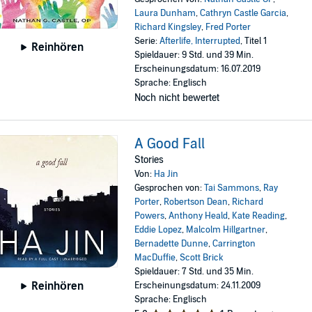
Laura Dunham
,
Cathryn Castle Garcia
,
Richard Kingsley
,
Fred Porter
Serie:
Afterlife, Interrupted
, Titel 1
Reinhören
Spieldauer: 9 Std. und 39 Min.
Erscheinungsdatum: 16.07.2019
Sprache: Englisch
Noch nicht bewertet
A Good Fall
Stories
Von:
Ha Jin
Gesprochen von:
Tai Sammons
,
Ray
Porter
,
Robertson Dean
,
Richard
Powers
,
Anthony Heald
,
Kate Reading
,
Eddie Lopez
,
Malcolm Hillgartner
,
Bernadette Dunne
,
Carrington
MacDuffie
,
Scott Brick
Spieldauer: 7 Std. und 35 Min.
Reinhören
Erscheinungsdatum: 24.11.2009
Sprache: Englisch