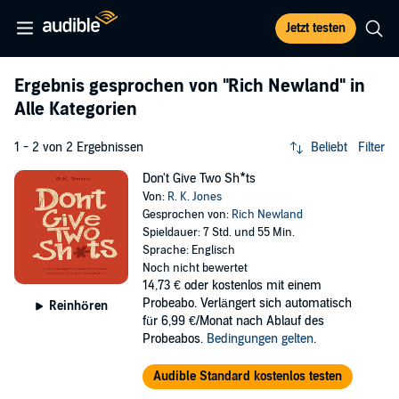
Jetzt testen
Ergebnis gesprochen von
"Rich Newland"
in
Alle Kategorien
1 - 2 von 2 Ergebnissen
Beliebt
Filter
Don't Give Two Sh*ts
Von:
R. K. Jones
Gesprochen von:
Rich Newland
Spieldauer: 7 Std. und 55 Min.
Sprache: Englisch
Noch nicht bewertet
14,73 €
oder kostenlos mit einem
Probeabo. Verlängert sich automatisch
Reinhören
für 6,99 €/Monat nach Ablauf des
Probeabos.
Bedingungen gelten
.
Audible Standard kostenlos testen