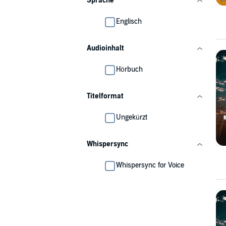
Sprache
Englisch
Audioinhalt
Hörbuch
Titelformat
Ungekürzt
Whispersync
Whispersync for Voice