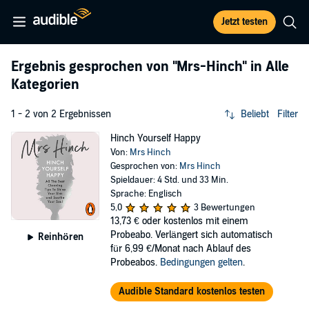
Jetzt testen
Ergebnis gesprochen von
"Mrs-Hinch"
in Alle
Kategorien
1 - 2 von 2 Ergebnissen
Beliebt
Filter
Hinch Yourself Happy
Von:
Mrs Hinch
Gesprochen von:
Mrs Hinch
Spieldauer: 4 Std. und 33 Min.
Sprache: Englisch
5,0
3 Bewertungen
13,73 €
oder kostenlos mit einem
Probeabo. Verlängert sich automatisch
Reinhören
für 6,99 €/Monat nach Ablauf des
Probeabos.
Bedingungen gelten
.
Audible Standard kostenlos testen