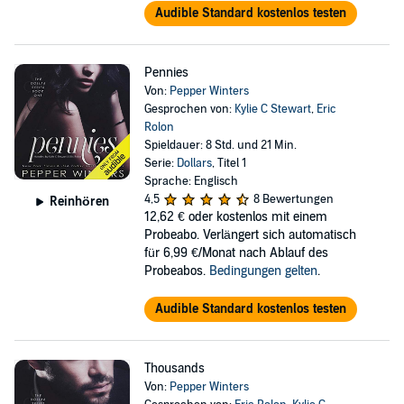
Audible Standard kostenlos testen
Pennies
Von:
Pepper Winters
Gesprochen von:
Kylie C Stewart
,
Eric
Rolon
Spieldauer: 8 Std. und 21 Min.
Serie:
Dollars
, Titel 1
Sprache: Englisch
4,5
8 Bewertungen
Reinhören
12,62 €
oder kostenlos mit einem
Probeabo. Verlängert sich automatisch
für 6,99 €/Monat nach Ablauf des
Probeabos.
Bedingungen gelten
.
Audible Standard kostenlos testen
Thousands
Von:
Pepper Winters