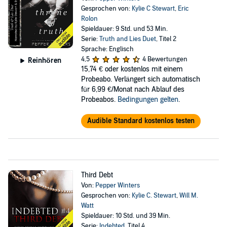
Gesprochen von:
Kylie C Stewart
,
Eric
Rolon
Spieldauer: 9 Std. und 53 Min.
Serie:
Truth and Lies Duet
, Titel 2
Sprache: Englisch
4,5
4 Bewertungen
Reinhören
15,74 €
oder kostenlos mit einem
Probeabo. Verlängert sich automatisch
für 6,99 €/Monat nach Ablauf des
Probeabos.
Bedingungen gelten
.
Audible Standard kostenlos testen
Third Debt
Von:
Pepper Winters
Gesprochen von:
Kylie C. Stewart
,
Will M.
Watt
Spieldauer: 10 Std. und 39 Min.
Serie:
Indebted
, Titel 4