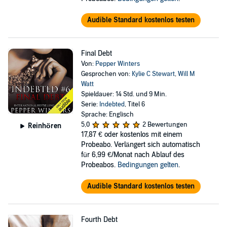
Audible Standard kostenlos testen
Final Debt
Von:
Pepper Winters
Gesprochen von:
Kylie C Stewart
,
Will M
Watt
Spieldauer: 14 Std. und 9 Min.
Serie:
Indebted
, Titel 6
Sprache: Englisch
5,0
2 Bewertungen
Reinhören
17,87 €
oder kostenlos mit einem
Probeabo. Verlängert sich automatisch
für 6,99 €/Monat nach Ablauf des
Probeabos.
Bedingungen gelten
.
Audible Standard kostenlos testen
Fourth Debt