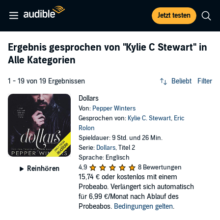
Jetzt testen
Ergebnis gesprochen von
"Kylie C Stewart"
in
Alle Kategorien
1 - 19 von 19 Ergebnissen
Beliebt
Filter
Dollars
Von:
Pepper Winters
Gesprochen von:
Kylie C. Stewart
,
Eric
Rolon
Spieldauer: 9 Std. und 26 Min.
Serie:
Dollars
, Titel 2
Sprache: Englisch
4,9
8 Bewertungen
Reinhören
15,74 €
oder kostenlos mit einem
Probeabo. Verlängert sich automatisch
für 6,99 €/Monat nach Ablauf des
Probeabos.
Bedingungen gelten
.