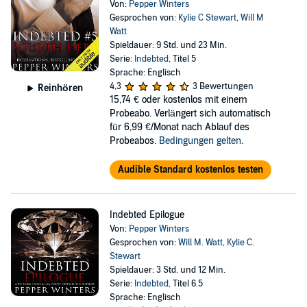
Von:
Pepper Winters
Gesprochen von:
Kylie C Stewart
,
Will M
Watt
Spieldauer: 9 Std. und 23 Min.
Serie:
Indebted
, Titel 5
Sprache: Englisch
4,3
3 Bewertungen
Reinhören
15,74 €
oder kostenlos mit einem
Probeabo. Verlängert sich automatisch
für 6,99 €/Monat nach Ablauf des
Probeabos.
Bedingungen gelten
.
Audible Standard kostenlos testen
Indebted Epilogue
Von:
Pepper Winters
Gesprochen von:
Will M. Watt
,
Kylie C.
Stewart
Spieldauer: 3 Std. und 12 Min.
Serie:
Indebted
, Titel 6.5
Sprache: Englisch