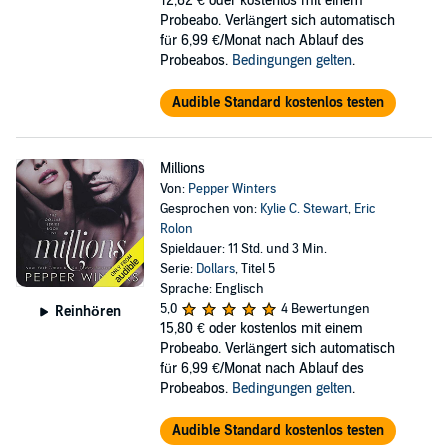
12,62 €
oder kostenlos mit einem
Probeabo. Verlängert sich automatisch
für 6,99 €/Monat nach Ablauf des
Probeabos.
Bedingungen gelten
.
Audible Standard kostenlos testen
Millions
Von:
Pepper Winters
Gesprochen von:
Kylie C. Stewart
,
Eric
Rolon
Spieldauer: 11 Std. und 3 Min.
Serie:
Dollars
, Titel 5
Sprache: Englisch
5,0
4 Bewertungen
Reinhören
15,80 €
oder kostenlos mit einem
Probeabo. Verlängert sich automatisch
für 6,99 €/Monat nach Ablauf des
Probeabos.
Bedingungen gelten
.
Audible Standard kostenlos testen