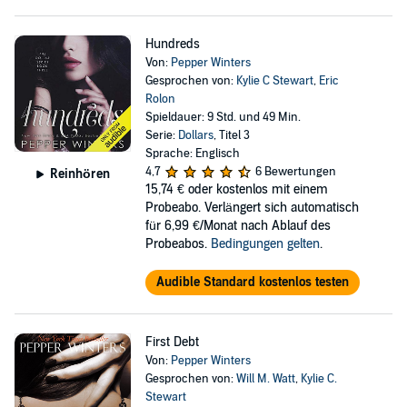
Hundreds
Von:
Pepper Winters
Gesprochen von:
Kylie C Stewart
,
Eric
Rolon
Spieldauer: 9 Std. und 49 Min.
Serie:
Dollars
, Titel 3
Sprache: Englisch
4,7
6 Bewertungen
Reinhören
15,74 €
oder kostenlos mit einem
Probeabo. Verlängert sich automatisch
für 6,99 €/Monat nach Ablauf des
Probeabos.
Bedingungen gelten
.
Audible Standard kostenlos testen
First Debt
Von:
Pepper Winters
Gesprochen von:
Will M. Watt
,
Kylie C.
Stewart