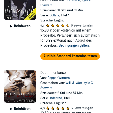
Gesprochen von:
Eric Rolon
,
Kylie C
Stewart
Spieldauer: 11 Std. und 51 Min.
Serie:
Dollars
, Titel 4
Sprache: Englisch
4,7
6 Bewertungen
Reinhören
15,80 €
oder kostenlos mit einem
Probeabo. Verlängert sich automatisch
für 6,99 €/Monat nach Ablauf des
Probeabos.
Bedingungen gelten
.
Audible Standard kostenlos testen
Debt Inheritance
Von:
Pepper Winters
Gesprochen von:
Will M. Watt
,
Kylie C.
Stewart
Spieldauer: 6 Std. und 57 Min.
Serie:
Indebted
, Titel 1
Sprache: Englisch
4,8
6 Bewertungen
Reinhören