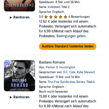
Spieldauer: 8 Std. und 36 Min.
Serie:
Indebted
, Titel 2
Sprache: Englisch
5,0
4 Bewertungen
Reinhören
12,62 €
oder kostenlos mit einem
Probeabo. Verlängert sich automatisch
für 6,99 €/Monat nach Ablauf des
Probeabos.
Bedingungen gelten
.
Audible Standard kostenlos testen
Bastiano Romano
Von:
Parker S. Huntington
Gesprochen von:
D.C. Cole
,
Kylie Stewart
Spieldauer: 11 Std. und 14 Min.
Serie:
The Five Syndicates Series
, Titel 4
Sprache: Englisch
Noch nicht bewertet
15,80 €
oder kostenlos mit einem
Reinhören
Probeabo. Verlängert sich automatisch
für 6,99 €/Monat nach Ablauf des