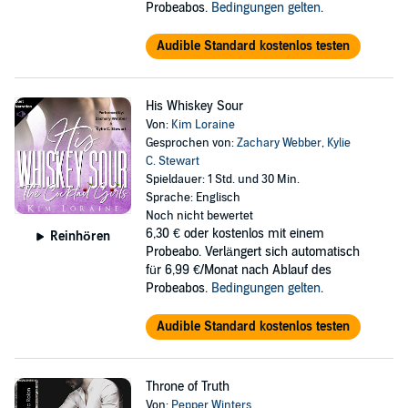
Probeabos.
Bedingungen gelten
.
Audible Standard kostenlos testen
His Whiskey Sour
Von:
Kim Loraine
Gesprochen von:
Zachary Webber
,
Kylie
C. Stewart
Spieldauer: 1 Std. und 30 Min.
Sprache: Englisch
Noch nicht bewertet
6,30 €
oder kostenlos mit einem
Reinhören
Probeabo. Verlängert sich automatisch
für 6,99 €/Monat nach Ablauf des
Probeabos.
Bedingungen gelten
.
Audible Standard kostenlos testen
Throne of Truth
Von:
Pepper Winters