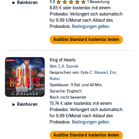
5,0
1 Bewertung
Reinhören
8,85 €
oder kostenlos mit einem
Probeabo. Verlängert sich automatisch
für 6,99 €/Monat nach Ablauf des
Probeabos.
Bedingungen gelten
.
Audible Standard kostenlos testen
King of Hearts
Von:
C.A. Szarek
Gesprochen von:
Kylie C. Stewart
,
Eric
Rolon
Spieldauer: 9 Std. und 40 Min.
Sprache: Englisch
Noch nicht bewertet
15,74 €
oder kostenlos mit einem
Reinhören
Probeabo. Verlängert sich automatisch
für 6,99 €/Monat nach Ablauf des
Probeabos.
Bedingungen gelten
.
Audible Standard kostenlos testen