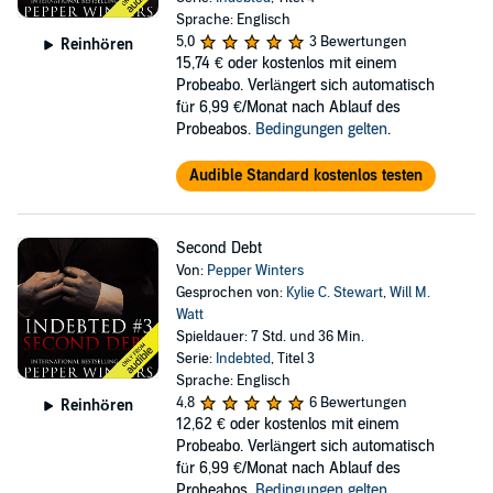
Sprache: Englisch
5,0
3 Bewertungen
Reinhören
15,74 €
oder kostenlos mit einem
Probeabo. Verlängert sich automatisch
für 6,99 €/Monat nach Ablauf des
Probeabos.
Bedingungen gelten
.
Audible Standard kostenlos testen
Second Debt
Von:
Pepper Winters
Gesprochen von:
Kylie C. Stewart
,
Will M.
Watt
Spieldauer: 7 Std. und 36 Min.
Serie:
Indebted
, Titel 3
Sprache: Englisch
4,8
6 Bewertungen
Reinhören
12,62 €
oder kostenlos mit einem
Probeabo. Verlängert sich automatisch
für 6,99 €/Monat nach Ablauf des
Probeabos.
Bedingungen gelten
.