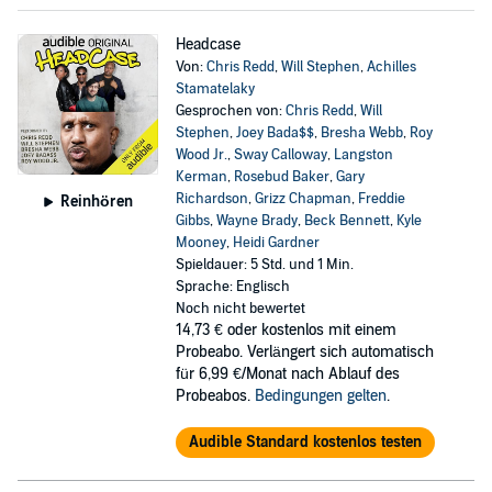
Headcase
Von:
Chris Redd
,
Will Stephen
,
Achilles
Stamatelaky
Gesprochen von:
Chris Redd
,
Will
Stephen
,
Joey Bada$$
,
Bresha Webb
,
Roy
Wood Jr.
,
Sway Calloway
,
Langston
Kerman
,
Rosebud Baker
,
Gary
Richardson
,
Grizz Chapman
,
Freddie
Reinhören
Gibbs
,
Wayne Brady
,
Beck Bennett
,
Kyle
Mooney
,
Heidi Gardner
Spieldauer: 5 Std. und 1 Min.
Sprache: Englisch
Noch nicht bewertet
14,73 €
oder kostenlos mit einem
Probeabo. Verlängert sich automatisch
für 6,99 €/Monat nach Ablauf des
Probeabos.
Bedingungen gelten
.
Audible Standard kostenlos testen