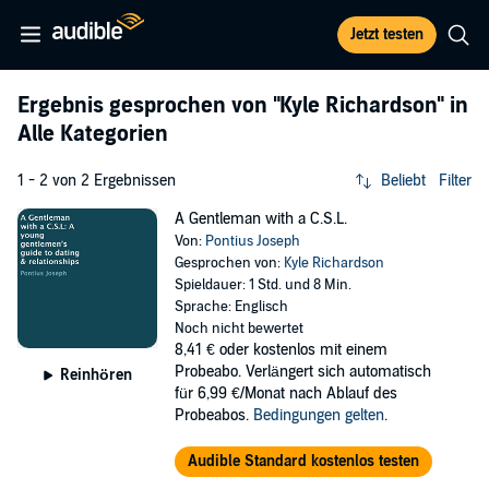
Jetzt testen
Ergebnis gesprochen von
"Kyle Richardson"
in
Alle Kategorien
1 - 2 von 2 Ergebnissen
Beliebt
Filter
A Gentleman with a C.S.L.
Von:
Pontius Joseph
Gesprochen von:
Kyle Richardson
Spieldauer: 1 Std. und 8 Min.
Sprache: Englisch
Noch nicht bewertet
8,41 €
oder kostenlos mit einem
Probeabo. Verlängert sich automatisch
Reinhören
für 6,99 €/Monat nach Ablauf des
Probeabos.
Bedingungen gelten
.
Audible Standard kostenlos testen