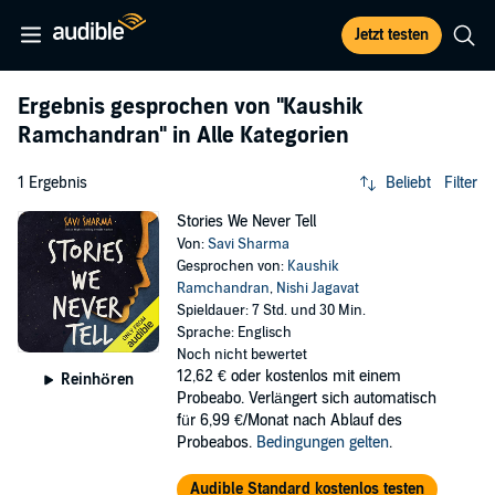
Jetzt testen
Ergebnis gesprochen von
"Kaushik
Ramchandran"
in Alle Kategorien
1 Ergebnis
Beliebt
Filter
Stories We Never Tell
Von:
Savi Sharma
Gesprochen von:
Kaushik
Ramchandran
,
Nishi Jagavat
Spieldauer: 7 Std. und 30 Min.
Sprache: Englisch
Noch nicht bewertet
12,62 €
oder kostenlos mit einem
Reinhören
Probeabo. Verlängert sich automatisch
für 6,99 €/Monat nach Ablauf des
Probeabos.
Bedingungen gelten
.
Audible Standard kostenlos testen