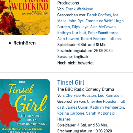
Productions
Von:
Frank Wedekind
Gesprochen von:
Derek Godfrey
,
Joe
Melia
,
John Rye
,
Francis de Wolff
,
Hugh
Burden
,
Dilys Laye
,
Alec McCowen
,
Kathryn Hurlbutt
,
Peter Woodthorpe
,
Alan Howard
,
Robert Eddison
,
full cast
Reinhören
Spieldauer: 6 Std. und 18 Min.
Erscheinungsdatum: 26.06.2025
Sprache: Englisch
Noch nicht bewertet
Tinsel Girl
The BBC Radio Comedy Drama
Von:
Cherylee Houston
,
Lou Ramsden
Gesprochen von:
Cherylee Houston
,
full
cast
,
James Quinn
,
Kathryn Pemberton
,
Rosina Carbone
,
Sarah McDonald
Hughes
Spieldauer: 4 Std. und 53 Min.
Erscheinungsdatum: 19.03.2020