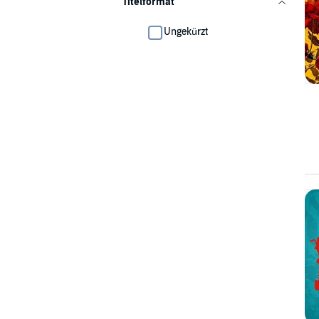
Titelformat
Ungekürzt