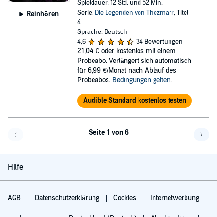
Spieldauer: 12 Std. und 52 Min.
Serie:
Die Legenden von Thezmarr
, Titel
Reinhören
4
Sprache: Deutsch
4,6
34 Bewertungen
21,04 €
oder kostenlos mit einem
Probeabo. Verlängert sich automatisch
für 6,99 €/Monat nach Ablauf des
Probeabos.
Bedingungen gelten
.
Audible Standard kostenlos testen
Seite 1 von 6
Eine Seite zurück
Eine 
Hilfe
AGB
Datenschutzerklärung
Cookies
Internetwerbung