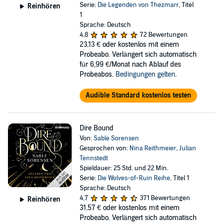
Serie:
Die Legenden von Thezmarr
, Titel
Reinhören
1
Sprache: Deutsch
4,8
72 Bewertungen
23,13 €
oder kostenlos mit einem
Probeabo. Verlängert sich automatisch
für 6,99 €/Monat nach Ablauf des
Probeabos.
Bedingungen gelten
.
Audible Standard kostenlos testen
Dire Bound
Von:
Sable Sorensen
Gesprochen von:
Nina Reithmeier
,
Julian
Tennstedt
Spieldauer: 25 Std. und 22 Min.
Serie:
Die Wolves-of-Ruin Reihe
, Titel 1
Sprache: Deutsch
4,7
371 Bewertungen
Reinhören
31,57 €
oder kostenlos mit einem
Probeabo. Verlängert sich automatisch