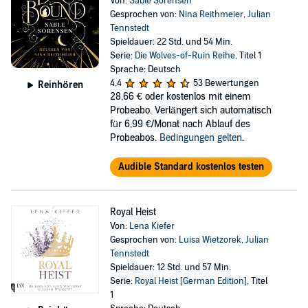
Von:
Sable Sorensen
Gesprochen von:
Nina Reithmeier
,
Julian
Tennstedt
Spieldauer: 22 Std. und 54 Min.
Serie:
Die Wolves-of-Ruin Reihe
, Titel 1
Sprache: Deutsch
4,4
53 Bewertungen
Reinhören
28,66 €
oder kostenlos mit einem
Probeabo. Verlängert sich automatisch
für 6,99 €/Monat nach Ablauf des
Probeabos.
Bedingungen gelten
.
Audible Standard kostenlos testen
Royal Heist
Von:
Lena Kiefer
Gesprochen von:
Luisa Wietzorek
,
Julian
Tennstedt
Spieldauer: 12 Std. und 57 Min.
Serie:
Royal Heist [German Edition]
, Titel
1