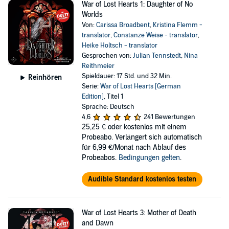
War of Lost Hearts 1: Daughter of No
Worlds
Von:
Carissa Broadbent
,
Kristina Flemm -
translator
,
Constanze Weise - translator
,
Heike Holtsch - translator
Gesprochen von:
Julian Tennstedt
,
Nina
Reithmeier
Spieldauer: 17 Std. und 32 Min.
Reinhören
Serie:
War of Lost Hearts [German
Edition]
, Titel 1
Sprache: Deutsch
4,6
241 Bewertungen
25,25 €
oder kostenlos mit einem
Probeabo. Verlängert sich automatisch
für 6,99 €/Monat nach Ablauf des
Probeabos.
Bedingungen gelten
.
Audible Standard kostenlos testen
War of Lost Hearts 3: Mother of Death
and Dawn