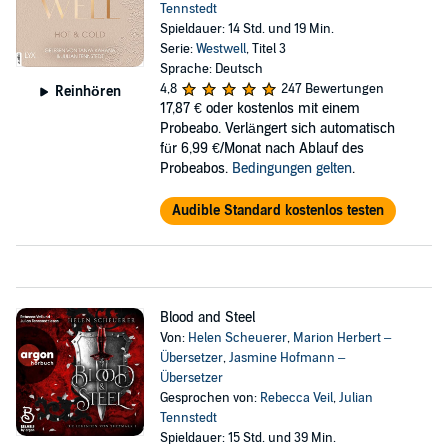
Tennstedt
Spieldauer: 14 Std. und 19 Min.
Serie:
Westwell
, Titel 3
Sprache: Deutsch
4,8
247 Bewertungen
Reinhören
17,87 €
oder kostenlos mit einem
Probeabo. Verlängert sich automatisch
für 6,99 €/Monat nach Ablauf des
Probeabos.
Bedingungen gelten
.
Audible Standard kostenlos testen
Blood and Steel
Von:
Helen Scheuerer
,
Marion Herbert –
Übersetzer
,
Jasmine Hofmann –
Übersetzer
Gesprochen von:
Rebecca Veil
,
Julian
Tennstedt
Spieldauer: 15 Std. und 39 Min.