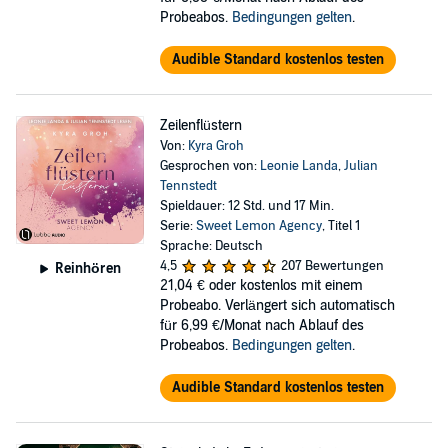
Probeabos.
Bedingungen gelten
.
Audible Standard kostenlos testen
Zeilenflüstern
Von:
Kyra Groh
Gesprochen von:
Leonie Landa
,
Julian
Tennstedt
Spieldauer: 12 Std. und 17 Min.
Serie:
Sweet Lemon Agency
, Titel 1
Sprache: Deutsch
4,5
207 Bewertungen
Reinhören
21,04 €
oder kostenlos mit einem
Probeabo. Verlängert sich automatisch
für 6,99 €/Monat nach Ablauf des
Probeabos.
Bedingungen gelten
.
Audible Standard kostenlos testen