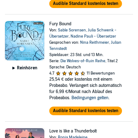
Audible Standard kostenlos testen
Fury Bound
Von:
Sable Sorensen
,
Julia Schwenk -
Übersetzer
,
Nadine Pauli - Übersetzer
Gesprochen von:
Nina Reithmeier
,
Julian
Tennstedt
Spieldauer: 23 Std. und 13 Min.
Serie:
Die Wolves-of-Ruin Reihe
, Titel 2
Sprache: Deutsch
Reinhören
4,7
11 Bewertungen
25,54 €
oder kostenlos mit einem
Probeabo. Verlängert sich automatisch
für 6,99 €/Monat nach Ablauf des
Probeabos.
Bedingungen gelten
.
Audible Standard kostenlos testen
Love is like a Thunderbolt
Von:
Ronja Madeleine