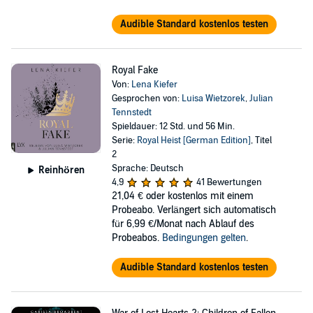
Audible Standard kostenlos testen
Royal Fake
Von:
Lena Kiefer
Gesprochen von:
Luisa Wietzorek
,
Julian
Tennstedt
Spieldauer: 12 Std. und 56 Min.
Serie:
Royal Heist [German Edition]
, Titel
2
Sprache: Deutsch
Reinhören
4,9
41 Bewertungen
21,04 €
oder kostenlos mit einem
Probeabo. Verlängert sich automatisch
für 6,99 €/Monat nach Ablauf des
Probeabos.
Bedingungen gelten
.
Audible Standard kostenlos testen