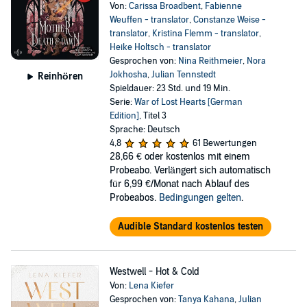
Von:
Carissa Broadbent
,
Fabienne
Weuffen - translator
,
Constanze Weise -
translator
,
Kristina Flemm - translator
,
Heike Holtsch - translator
Gesprochen von:
Nina Reithmeier
,
Nora
Jokhosha
,
Julian Tennstedt
Reinhören
Spieldauer: 23 Std. und 19 Min.
Serie:
War of Lost Hearts [German
Edition]
, Titel 3
Sprache: Deutsch
4,8
61 Bewertungen
28,66 €
oder kostenlos mit einem
Probeabo. Verlängert sich automatisch
für 6,99 €/Monat nach Ablauf des
Probeabos.
Bedingungen gelten
.
Audible Standard kostenlos testen
Westwell - Hot & Cold
Von:
Lena Kiefer
Gesprochen von:
Tanya Kahana
,
Julian