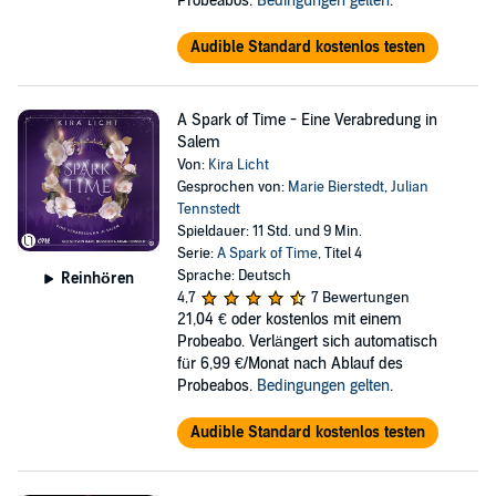
Probeabos.
Bedingungen gelten
.
Audible Standard kostenlos testen
A Spark of Time - Eine Verabredung in
Salem
Von:
Kira Licht
Gesprochen von:
Marie Bierstedt
,
Julian
Tennstedt
Spieldauer: 11 Std. und 9 Min.
Serie:
A Spark of Time
, Titel 4
Sprache: Deutsch
Reinhören
4,7
7 Bewertungen
21,04 €
oder kostenlos mit einem
Probeabo. Verlängert sich automatisch
für 6,99 €/Monat nach Ablauf des
Probeabos.
Bedingungen gelten
.
Audible Standard kostenlos testen