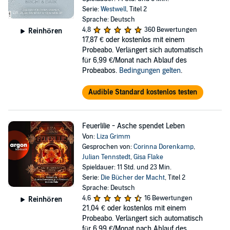
Serie:
Westwell
, Titel 2
Sprache: Deutsch
4,8
360 Bewertungen
Reinhören
17,87 €
oder kostenlos mit einem
Probeabo. Verlängert sich automatisch
für 6,99 €/Monat nach Ablauf des
Probeabos.
Bedingungen gelten
.
Audible Standard kostenlos testen
Feuerlilie - Asche spendet Leben
Von:
Liza Grimm
Gesprochen von:
Corinna Dorenkamp
,
Julian Tennstedt
,
Gisa Flake
Spieldauer: 11 Std. und 23 Min.
Serie:
Die Bücher der Macht
, Titel 2
Sprache: Deutsch
4,6
16 Bewertungen
Reinhören
21,04 €
oder kostenlos mit einem
Probeabo. Verlängert sich automatisch
für 6,99 €/Monat nach Ablauf des