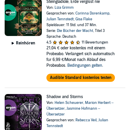
Steingladiole, Erde vergisst nie
Von:
Liza Grimm
Gesprochen von:
Corinna Dorenkamp
,
Julian Tennstedt
,
Gisa Flake
Spieldauer: 11 Std. und 37 Min.
Serie:
Die Bücher der Macht
, Titel 3
Sprache: Deutsch
4,5
11 Bewertungen
Reinhören
21,04 €
oder kostenlos mit einem
Probeabo. Verlängert sich automatisch
für 6,99 €/Monat nach Ablauf des
Probeabos.
Bedingungen gelten
.
Audible Standard kostenlos testen
Shadow and Storms
Von:
Helen Scheuerer
,
Marion Herbert –
Übersetzer
,
Jasmine Hofmann –
Übersetzer
Gesprochen von:
Rebecca Veil
,
Julian
Tennstedt