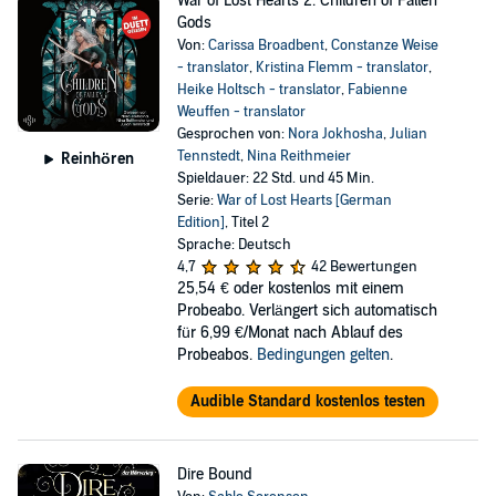
War of Lost Hearts 2: Children of Fallen
Gods
Von:
Carissa Broadbent
,
Constanze Weise
- translator
,
Kristina Flemm - translator
,
Heike Holtsch - translator
,
Fabienne
Weuffen - translator
Gesprochen von:
Nora Jokhosha
,
Julian
Tennstedt
,
Nina Reithmeier
Reinhören
Spieldauer: 22 Std. und 45 Min.
Serie:
War of Lost Hearts [German
Edition]
, Titel 2
Sprache: Deutsch
4,7
42 Bewertungen
25,54 €
oder kostenlos mit einem
Probeabo. Verlängert sich automatisch
für 6,99 €/Monat nach Ablauf des
Probeabos.
Bedingungen gelten
.
Audible Standard kostenlos testen
Dire Bound