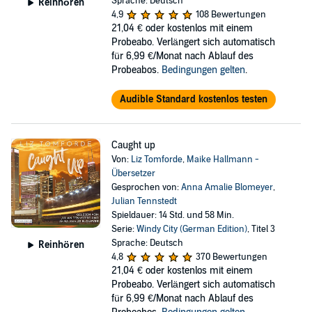
Sprache: Deutsch
Reinhören
4,9
108 Bewertungen
21,04 €
oder kostenlos mit einem
Probeabo. Verlängert sich automatisch
für 6,99 €/Monat nach Ablauf des
Probeabos.
Bedingungen gelten
.
Audible Standard kostenlos testen
Caught up
Von:
Liz Tomforde
,
Maike Hallmann -
Übersetzer
Gesprochen von:
Anna Amalie Blomeyer
,
Julian Tennstedt
Spieldauer: 14 Std. und 58 Min.
Serie:
Windy City (German Edition)
, Titel 3
Sprache: Deutsch
Reinhören
4,8
370 Bewertungen
21,04 €
oder kostenlos mit einem
Probeabo. Verlängert sich automatisch
für 6,99 €/Monat nach Ablauf des