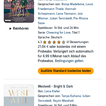
Gesprochen von:
Ronja Madeleine
,
Louis
Friedemann Thiele
,
Hannah
Schepmann
,
Lena Tiemann
,
Josi
Wismar
,
Julian Tennstedt
,
Pia-Rhona
Saxe
Spieldauer: 14 Std. und 24 Min.
Reinhören
Serie:
Cheering for Love
, Titel 1
Sprache: Deutsch
4,3
41 Bewertungen
21,04 €
oder kostenlos mit einem
Probeabo. Verlängert sich automatisch
für 6,99 €/Monat nach Ablauf des
Probeabos.
Bedingungen gelten
.
Audible Standard kostenlos testen
Westwell - Bright & Dark
Von:
Lena Kiefer
Gesprochen von:
Tanya Kahana
,
Julian
Tennstedt
,
Yeşim Meisheit
Spieldauer: 14 Std. und 9 Min.