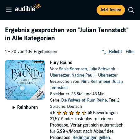
Jetzt testen
Ergebnis gesprochen von
"Julian Tennstedt"
in Alle Kategorien
1 - 20 von 104 Ergebnissen
Beliebt
Filter
Fury Bound
Von:
Sable Sorensen
,
Julia Schwenk -
Übersetzer
,
Nadine Pauli - Übersetzer
Gesprochen von:
Nina Reithmeier
,
Julian
Tennstedt
Spieldauer: 25 Std. und 43 Min.
Serie:
Die Wolves-of-Ruin Reihe
, Titel 2
Sprache: Deutsch
Reinhören
4,6
59 Bewertungen
31,57 €
oder kostenlos mit einem
Probeabo. Verlängert sich automatisch
für 6,99 €/Monat nach Ablauf des
Probeabos.
Bedingungen gelten
.