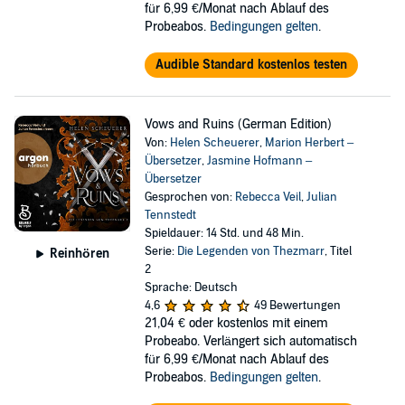
für 6,99 €/Monat nach Ablauf des
Probeabos.
Bedingungen gelten
.
Audible Standard kostenlos testen
Vows and Ruins (German Edition)
Von:
Helen Scheuerer
,
Marion Herbert –
Übersetzer
,
Jasmine Hofmann –
Übersetzer
Gesprochen von:
Rebecca Veil
,
Julian
Tennstedt
Spieldauer: 14 Std. und 48 Min.
Serie:
Die Legenden von Thezmarr
, Titel
Reinhören
2
Sprache: Deutsch
4,6
49 Bewertungen
21,04 €
oder kostenlos mit einem
Probeabo. Verlängert sich automatisch
für 6,99 €/Monat nach Ablauf des
Probeabos.
Bedingungen gelten
.