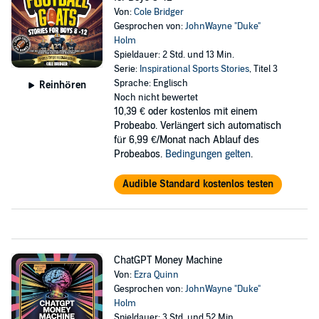
Von:
Cole Bridger
Gesprochen von:
JohnWayne "Duke"
Holm
Spieldauer: 2 Std. und 13 Min.
Serie:
Inspirational Sports Stories
, Titel 3
Sprache: Englisch
Reinhören
Noch nicht bewertet
10,39 €
oder kostenlos mit einem
Probeabo. Verlängert sich automatisch
für 6,99 €/Monat nach Ablauf des
Probeabos.
Bedingungen gelten
.
Audible Standard kostenlos testen
ChatGPT Money Machine
Von:
Ezra Quinn
Gesprochen von:
JohnWayne "Duke"
Holm
Spieldauer: 3 Std. und 52 Min.