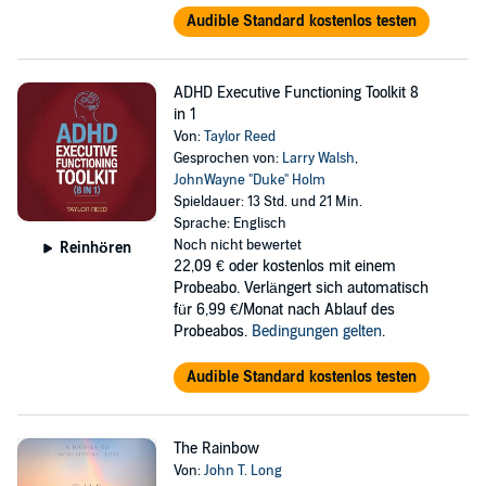
Audible Standard kostenlos testen
ADHD Executive Functioning Toolkit 8
in 1
Von:
Taylor Reed
Gesprochen von:
Larry Walsh
,
JohnWayne "Duke" Holm
Spieldauer: 13 Std. und 21 Min.
Sprache: Englisch
Noch nicht bewertet
Reinhören
22,09 €
oder kostenlos mit einem
Probeabo. Verlängert sich automatisch
für 6,99 €/Monat nach Ablauf des
Probeabos.
Bedingungen gelten
.
Audible Standard kostenlos testen
The Rainbow
Von:
John T. Long