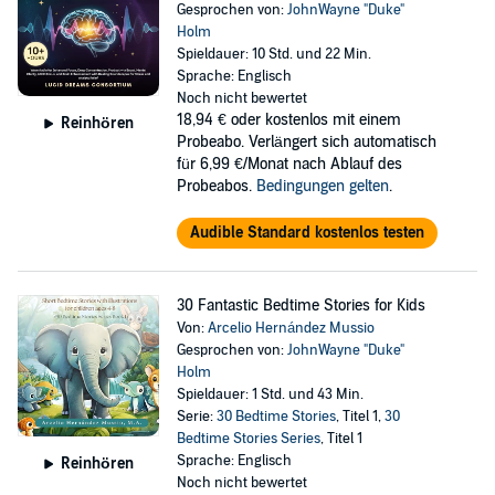
Gesprochen von:
JohnWayne "Duke"
Holm
Spieldauer: 10 Std. und 22 Min.
Sprache: Englisch
Noch nicht bewertet
18,94 €
oder kostenlos mit einem
Reinhören
Probeabo. Verlängert sich automatisch
für 6,99 €/Monat nach Ablauf des
Probeabos.
Bedingungen gelten
.
Audible Standard kostenlos testen
30 Fantastic Bedtime Stories for Kids
Von:
Arcelio Hernández Mussio
Gesprochen von:
JohnWayne "Duke"
Holm
Spieldauer: 1 Std. und 43 Min.
Serie:
30 Bedtime Stories
, Titel 1,
30
Bedtime Stories Series
, Titel 1
Sprache: Englisch
Reinhören
Noch nicht bewertet