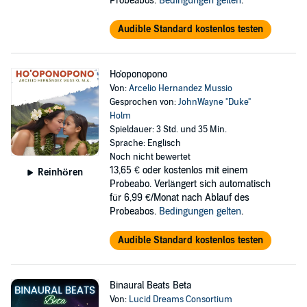
Probeabos.
Bedingungen gelten
.
Audible Standard kostenlos testen
Ho'oponopono
Von:
Arcelio Hernandez Mussio
Gesprochen von:
JohnWayne "Duke"
Holm
Spieldauer: 3 Std. und 35 Min.
Sprache: Englisch
Noch nicht bewertet
13,65 €
oder kostenlos mit einem
Reinhören
Probeabo. Verlängert sich automatisch
für 6,99 €/Monat nach Ablauf des
Probeabos.
Bedingungen gelten
.
Audible Standard kostenlos testen
Binaural Beats Beta
Von:
Lucid Dreams Consortium