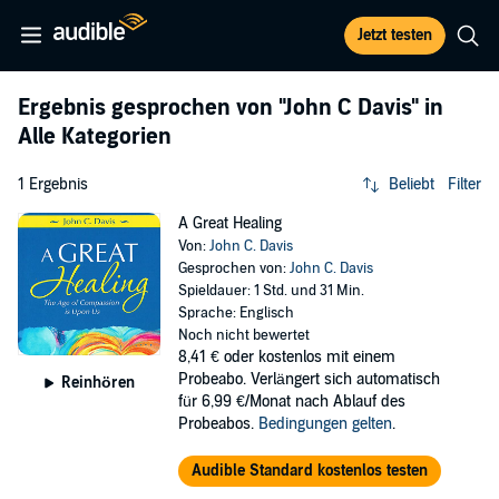
Jetzt testen
Ergebnis gesprochen von
"John C Davis"
in
Alle Kategorien
1 Ergebnis
Beliebt
Filter
A Great Healing
Von:
John C. Davis
Gesprochen von:
John C. Davis
Spieldauer: 1 Std. und 31 Min.
Sprache: Englisch
Noch nicht bewertet
8,41 €
oder kostenlos mit einem
Probeabo. Verlängert sich automatisch
Reinhören
für 6,99 €/Monat nach Ablauf des
Probeabos.
Bedingungen gelten
.
Audible Standard kostenlos testen