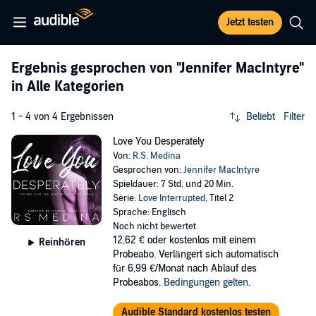
Jetzt testen
Ergebnis gesprochen von
"Jennifer MacIntyre"
in Alle Kategorien
1 - 4 von 4 Ergebnissen
Beliebt
Filter
Love You Desperately
Von:
R.S. Medina
Gesprochen von:
Jennifer MacIntyre
Spieldauer: 7 Std. und 20 Min.
Serie:
Love Interrupted
, Titel 2
Sprache: Englisch
Noch nicht bewertet
12,62 €
oder kostenlos mit einem
Reinhören
Probeabo. Verlängert sich automatisch
für 6,99 €/Monat nach Ablauf des
Probeabos.
Bedingungen gelten
.
Audible Standard kostenlos testen