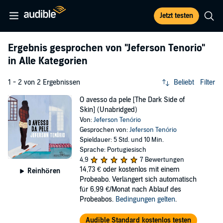
Jetzt testen
Ergebnis gesprochen von
"Jeferson Tenorio"
in Alle Kategorien
1 - 2 von 2 Ergebnissen
Beliebt
Filter
O avesso da pele [The Dark Side of
Skin] (Unabridged)
Von:
Jeferson Tenório
Gesprochen von:
Jeferson Tenório
Spieldauer: 5 Std. und 10 Min.
Sprache: Portugiesisch
4,9
7 Bewertungen
14,73 €
oder kostenlos mit einem
Reinhören
Probeabo. Verlängert sich automatisch
für 6,99 €/Monat nach Ablauf des
Probeabos.
Bedingungen gelten
.
Audible Standard kostenlos testen