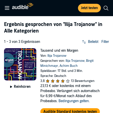
Jetzt testen
Ergebnis gesprochen von
"Ilija Trojanow"
in
Alle Kategorien
1 - 3 von 3 Ergebnissen
Beliebt
Filter
Tausend und ein Morgen
Von:
Ilija Trojanow
Gesprochen von:
Ilija Trojanow
,
Birgit
Minichmayr
,
Achim Buch
Spieldauer: 17 Std. und 3 Min.
Sprache: Deutsch
3,8
13 Bewertungen
23,13 €
oder kostenlos mit einem
Reinhören
Probeabo. Verlängert sich automatisch
für 6,99 €/Monat nach Ablauf des
Probeabos.
Bedingungen gelten
.
Audible Standard kostenlos testen