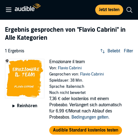
Jetzt testen
Ergebnis gesprochen von
"Flavio Cabrini"
in
Alle Kategorien
1 Ergebnis
Beliebt
Filter
Emozionare il team
Von:
Flavio Cabrini
Gesprochen von:
Flavio Cabrini
Spieldauer: 38 Min.
Sprache: Italienisch
Noch nicht bewertet
7,36 €
oder kostenlos mit einem
Probeabo. Verlängert sich automatisch
Reinhören
für 6,99 €/Monat nach Ablauf des
Probeabos.
Bedingungen gelten
.
Audible Standard kostenlos testen