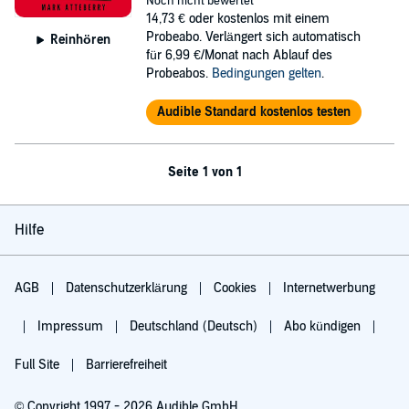
Noch nicht bewertet
14,73 €
oder kostenlos mit einem
Probeabo. Verlängert sich automatisch
Reinhören
für 6,99 €/Monat nach Ablauf des
Probeabos.
Bedingungen gelten
.
Audible Standard kostenlos testen
Seite 1 von 1
Hilfe
AGB
Datenschutzerklärung
Cookies
Internetwerbung
Impressum
Deutschland (Deutsch)
Abo kündigen
Full Site
Barrierefreiheit
© Copyright 1997 - 2026 Audible GmbH