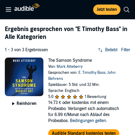
Jetzt testen
Ergebnis gesprochen von
"E Timothy Bass"
in
Alle Kategorien
1 - 3 von 3 Ergebnissen
Beliebt
Filter
The Samson Syndrome
Von:
Mark Atteberry
Gesprochen von:
E. Timothy Bass
,
John
Behrens
Spieldauer: 5 Std. und 32 Min.
Sprache: Englisch
5,0
1 Bewertung
14,73 €
oder kostenlos mit einem
Reinhören
Probeabo. Verlängert sich automatisch
für 6,99 €/Monat nach Ablauf des
Probeabos.
Bedingungen gelten
.
Audible Standard kostenlos testen