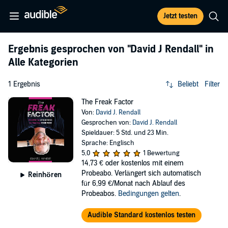
Jetzt testen
Ergebnis gesprochen von
"David J Rendall"
in
Alle Kategorien
1 Ergebnis
Beliebt
Filter
The Freak Factor
Von:
David J. Rendall
Gesprochen von:
David J. Rendall
Spieldauer: 5 Std. und 23 Min.
Sprache: Englisch
5,0
1 Bewertung
14,73 €
oder kostenlos mit einem
Probeabo. Verlängert sich automatisch
Reinhören
für 6,99 €/Monat nach Ablauf des
Probeabos.
Bedingungen gelten
.
Audible Standard kostenlos testen