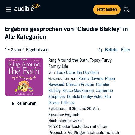
Jetzt testen
Ergebnis gesprochen von
"Claudie Blakley"
in
Alle Kategorien
1 - 2 von 2 Ergebnissen
Beliebt
Filter
Ring Around the Bath: Topsy-Turvy
Family Life
Von:
Lucy Clare
,
Ian Davidson
Gesprochen von:
Penny Downie
,
Pippa
Haywood
,
Duncan Preston
,
Claudie
Blakley
,
Bruce MacKinnon
,
Catherine
Shepherd
,
Daniela Denby-Ashe
,
Rita
Davies
,
full cast
Reinhören
Spieldauer: 8 Std. und 20 Min.
Sprache: Englisch
Noch nicht bewertet
14,73 €
oder kostenlos mit einem
Probeabo. Verlängert sich automatisch