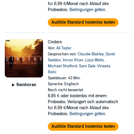
für 6,99 €/Monat nach Ablauf des
Probeabos.
Bedingungen gelten
.
Audible Standard kostenlos testen
Cinders
Von:
Ali Taylor
Gesprochen von:
Claudie Blakley
,
David
Seddon
,
Imran Khan
,
Lizzy Watts
,
Michael Shelford
,
Sam Dale
,
Vineeta
Rishi
Spieldauer: 43 Min.
Sprache: Englisch
Reinhören
Noch nicht bewertet
6,85 €
oder kostenlos mit einem
Probeabo. Verlängert sich automatisch
für 6,99 €/Monat nach Ablauf des
Probeabos.
Bedingungen gelten
.
Audible Standard kostenlos testen