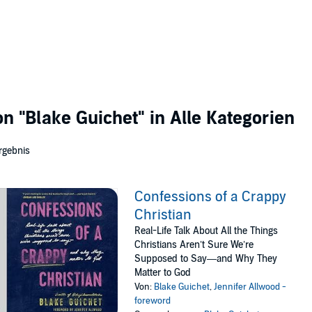
von
"Blake Guichet"
in Alle Kategorien
rgebnis
Confessions of a Crappy
Christian
Real-Life Talk About All the Things
Christians Aren’t Sure We’re
Supposed to Say—and Why They
Matter to God
Von:
Blake Guichet
,
Jennifer Allwood -
foreword