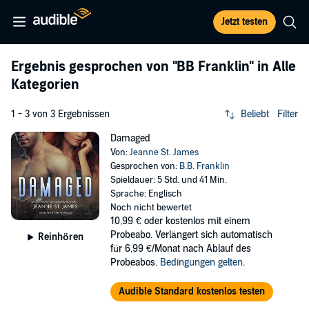
Jetzt testen
Ergebnis gesprochen von
"BB Franklin"
in Alle
Kategorien
1 - 3 von 3 Ergebnissen
Beliebt
Filter
Damaged
Von:
Jeanne St. James
Gesprochen von:
B.B. Franklin
Spieldauer: 5 Std. und 41 Min.
Sprache: Englisch
Noch nicht bewertet
10,99 €
oder kostenlos mit einem
Probeabo. Verlängert sich automatisch
Reinhören
für 6,99 €/Monat nach Ablauf des
Probeabos.
Bedingungen gelten
.
Audible Standard kostenlos testen