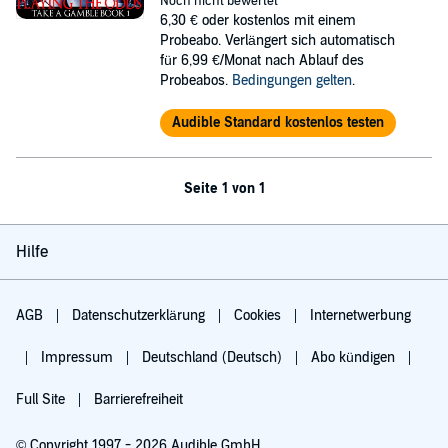
Noch nicht bewertet
6,30 €
oder kostenlos mit einem
Probeabo. Verlängert sich automatisch
für 6,99 €/Monat nach Ablauf des
Probeabos.
Bedingungen gelten
.
Audible Standard kostenlos testen
Seite 1 von 1
Hilfe
AGB
Datenschutzerklärung
Cookies
Internetwerbung
Impressum
Deutschland (Deutsch)
Abo kündigen
Full Site
Barrierefreiheit
© Copyright 1997 - 2026 Audible GmbH