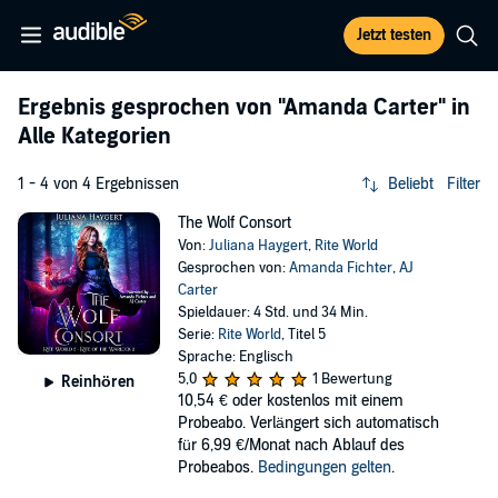
Jetzt testen
Ergebnis gesprochen von
"Amanda Carter"
in
Alle Kategorien
1 - 4 von 4 Ergebnissen
Beliebt
Filter
The Wolf Consort
Von:
Juliana Haygert
,
Rite World
Gesprochen von:
Amanda Fichter
,
AJ
Carter
Spieldauer: 4 Std. und 34 Min.
Serie:
Rite World
, Titel 5
Sprache: Englisch
5,0
1 Bewertung
Reinhören
10,54 €
oder kostenlos mit einem
Probeabo. Verlängert sich automatisch
für 6,99 €/Monat nach Ablauf des
Probeabos.
Bedingungen gelten
.