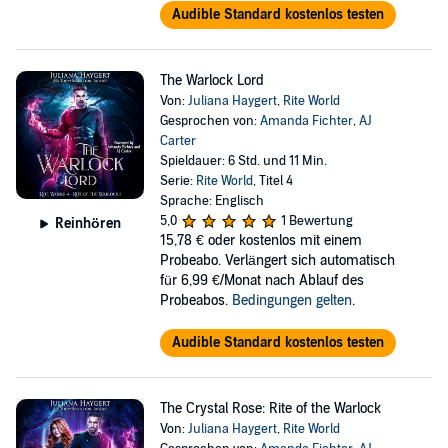
Audible Standard kostenlos testen
The Warlock Lord
Von:
Juliana Haygert
,
Rite World
Gesprochen von:
Amanda Fichter
,
AJ
Carter
Spieldauer: 6 Std. und 11 Min.
Serie:
Rite World
, Titel 4
Sprache: Englisch
5,0
1 Bewertung
Reinhören
15,78 €
oder kostenlos mit einem
Probeabo. Verlängert sich automatisch
für 6,99 €/Monat nach Ablauf des
Probeabos.
Bedingungen gelten
.
Audible Standard kostenlos testen
The Crystal Rose: Rite of the Warlock
Von:
Juliana Haygert
,
Rite World