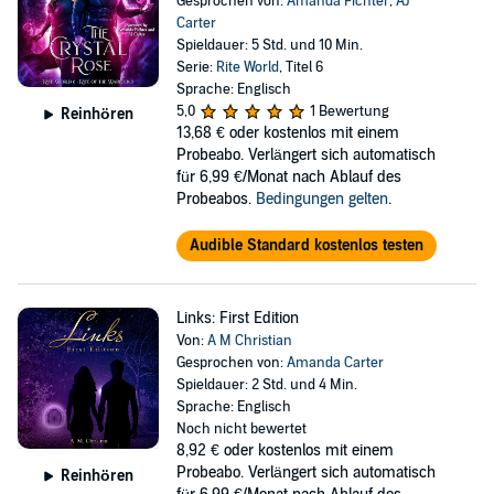
Gesprochen von:
Amanda Fichter
,
AJ
Carter
Spieldauer: 5 Std. und 10 Min.
Serie:
Rite World
, Titel 6
Sprache: Englisch
5,0
1 Bewertung
Reinhören
13,68 €
oder kostenlos mit einem
Probeabo. Verlängert sich automatisch
für 6,99 €/Monat nach Ablauf des
Probeabos.
Bedingungen gelten
.
Audible Standard kostenlos testen
Links: First Edition
Von:
A M Christian
Gesprochen von:
Amanda Carter
Spieldauer: 2 Std. und 4 Min.
Sprache: Englisch
Noch nicht bewertet
8,92 €
oder kostenlos mit einem
Probeabo. Verlängert sich automatisch
Reinhören