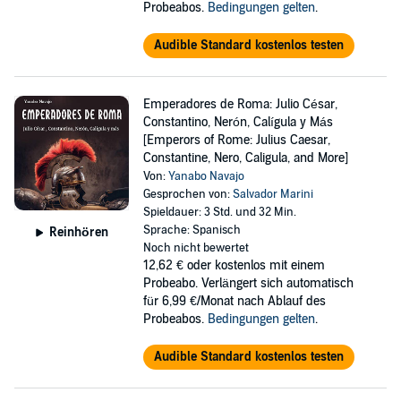
Probeabos.
Bedingungen gelten
.
Audible Standard kostenlos testen
Emperadores de Roma: Julio César,
Constantino, Nerón, Calígula y Más
[Emperors of Rome: Julius Caesar,
Constantine, Nero, Caligula, and More]
Von:
Yanabo Navajo
Gesprochen von:
Salvador Marini
Spieldauer: 3 Std. und 32 Min.
Sprache: Spanisch
Reinhören
Noch nicht bewertet
12,62 €
oder kostenlos mit einem
Probeabo. Verlängert sich automatisch
für 6,99 €/Monat nach Ablauf des
Probeabos.
Bedingungen gelten
.
Audible Standard kostenlos testen