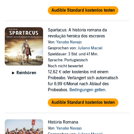
Audible Standard kostenlos testen
Spartacus: A história romana da
revolução heroica dos escravos
Von:
Yanabo Navajo
Gesprochen von:
Juliano Maciel
Spieldauer: 3 Std. und 41 Min.
Sprache: Portugiesisch
Noch nicht bewertet
12,62 €
oder kostenlos mit einem
Reinhören
Probeabo. Verlängert sich automatisch
für 6,99 €/Monat nach Ablauf des
Probeabos.
Bedingungen gelten
.
Audible Standard kostenlos testen
História Romana
Von:
Yanabo Navajo