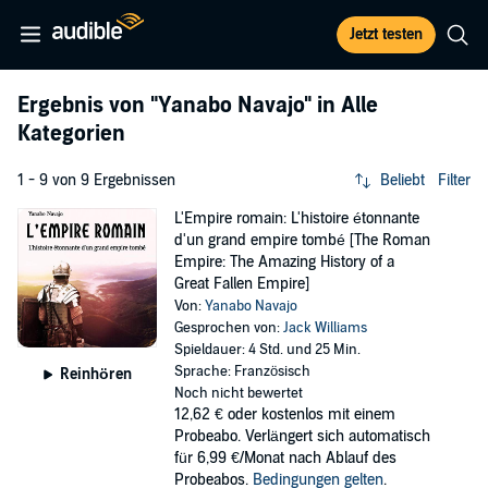
Jetzt testen
Ergebnis von
"Yanabo Navajo"
in Alle
Kategorien
1 - 9 von 9 Ergebnissen
Beliebt
Filter
L'Empire romain: L'histoire étonnante
d'un grand empire tombé [The Roman
Empire: The Amazing History of a
Great Fallen Empire]
Von:
Yanabo Navajo
Gesprochen von:
Jack Williams
Spieldauer: 4 Std. und 25 Min.
Sprache: Französisch
Reinhören
Noch nicht bewertet
12,62 €
oder kostenlos mit einem
Probeabo. Verlängert sich automatisch
für 6,99 €/Monat nach Ablauf des
Probeabos.
Bedingungen gelten
.