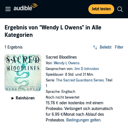
Jetzt testen
Ergebnis von
"Wendy L Owens"
in Alle
Kategorien
1 Ergebnis
Beliebt
Filter
Sacred Bloodlines
Von:
Wendy L Owens
Gesprochen von:
Jim D Johnston
Spieldauer: 8 Std. und 31 Min.
Serie:
The Sacred Guardians Series
, Titel
1
Sprache: Englisch
Noch nicht bewertet
Reinhören
15,78 €
oder kostenlos mit einem
Probeabo. Verlängert sich automatisch
für 6,99 €/Monat nach Ablauf des
Probeabos.
Bedingungen gelten
.