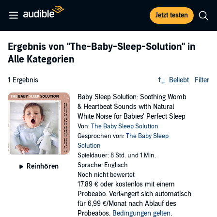
Jetzt testen
Ergebnis von
"The-Baby-Sleep-Solution"
in
Alle Kategorien
1 Ergebnis
Beliebt
Filter
Baby Sleep Solution: Soothing Womb
& Heartbeat Sounds with Natural
White Noise for Babies' Perfect Sleep
Von:
The Baby Sleep Solution
Gesprochen von:
The Baby Sleep
Solution
Spieldauer: 8 Std. und 1 Min.
Sprache: Englisch
Reinhören
Noch nicht bewertet
17,89 €
oder kostenlos mit einem
Probeabo. Verlängert sich automatisch
für 6,99 €/Monat nach Ablauf des
Probeabos.
Bedingungen gelten
.