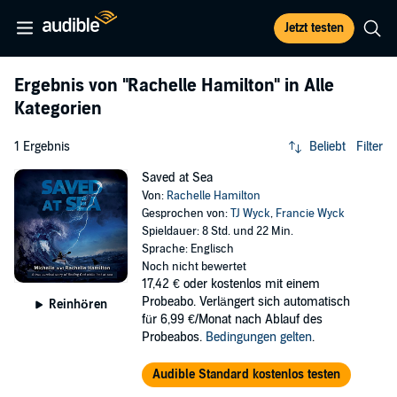
Jetzt testen
Ergebnis von
"Rachelle Hamilton"
in Alle
Kategorien
1 Ergebnis
Beliebt
Filter
Saved at Sea
Von:
Rachelle Hamilton
Gesprochen von:
TJ Wyck
,
Francie Wyck
Spieldauer: 8 Std. und 22 Min.
Sprache: Englisch
Noch nicht bewertet
17,42 €
oder kostenlos mit einem
Probeabo. Verlängert sich automatisch
Reinhören
für 6,99 €/Monat nach Ablauf des
Probeabos.
Bedingungen gelten
.
Audible Standard kostenlos testen