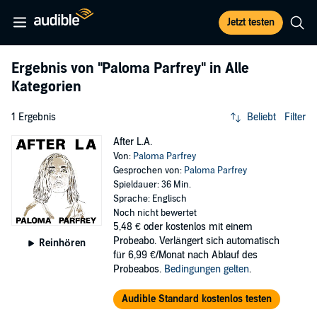
Jetzt testen
Ergebnis von
"Paloma Parfrey"
in Alle
Kategorien
1 Ergebnis
Beliebt
Filter
After L.A.
Von:
Paloma Parfrey
Gesprochen von:
Paloma Parfrey
Spieldauer: 36 Min.
Sprache: Englisch
Noch nicht bewertet
5,48 €
oder kostenlos mit einem
Probeabo. Verlängert sich automatisch
Reinhören
für 6,99 €/Monat nach Ablauf des
Probeabos.
Bedingungen gelten
.
Audible Standard kostenlos testen