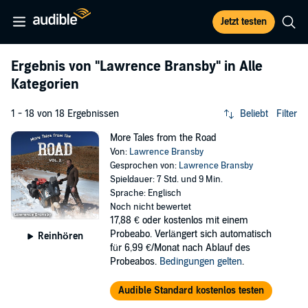
Jetzt testen
Ergebnis von
"Lawrence Bransby"
in Alle
Kategorien
1 - 18 von 18 Ergebnissen
Beliebt
Filter
More Tales from the Road
Von:
Lawrence Bransby
Gesprochen von:
Lawrence Bransby
Spieldauer: 7 Std. und 9 Min.
Sprache: Englisch
Noch nicht bewertet
17,88 €
oder kostenlos mit einem
Probeabo. Verlängert sich automatisch
Reinhören
für 6,99 €/Monat nach Ablauf des
Probeabos.
Bedingungen gelten
.
Audible Standard kostenlos testen