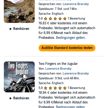
Gesprochen von:
Lawrence Bransby
Spieldauer: 7 Std. und 1 Min.
Sprache: Englisch
5,0
1 Bewertung
16,83 €
oder kostenlos mit einem
Probeabo. Verlängert sich automatisch
Reinhören
für 6,99 €/Monat nach Ablauf des
Probeabos.
Bedingungen gelten
.
Audible Standard kostenlos testen
Two Fingers on the Jugular
Von:
Lawrence Bransby
Gesprochen von:
Lawrence Bransby
Spieldauer: 9 Std. und 48 Min.
Sprache: Englisch
5,0
1 Bewertung
18,94 €
oder kostenlos mit einem
Probeabo. Verlängert sich automatisch
Reinhören
für 6,99 €/Monat nach Ablauf des
Probeabos.
Bedingungen gelten
.