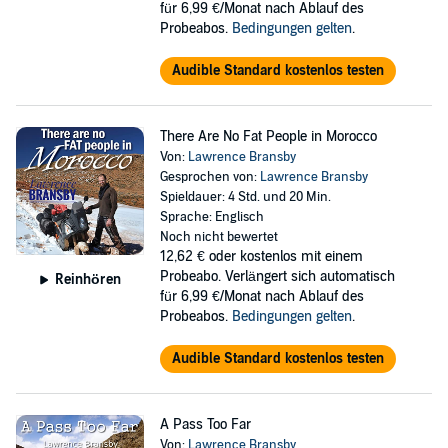
für 6,99 €/Monat nach Ablauf des
Probeabos.
Bedingungen gelten
.
Audible Standard kostenlos testen
There Are No Fat People in Morocco
Von:
Lawrence Bransby
Gesprochen von:
Lawrence Bransby
Spieldauer: 4 Std. und 20 Min.
Sprache: Englisch
Noch nicht bewertet
12,62 €
oder kostenlos mit einem
Probeabo. Verlängert sich automatisch
Reinhören
für 6,99 €/Monat nach Ablauf des
Probeabos.
Bedingungen gelten
.
Audible Standard kostenlos testen
A Pass Too Far
Von:
Lawrence Bransby