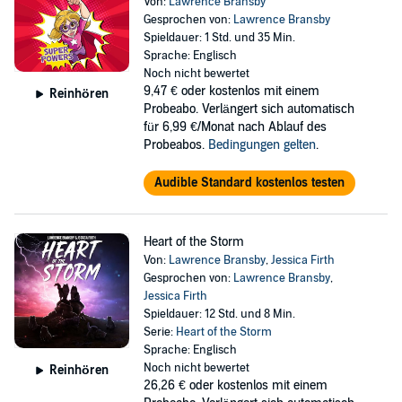
Von:
Lawrence Bransby
Gesprochen von:
Lawrence Bransby
Spieldauer: 1 Std. und 35 Min.
Sprache: Englisch
Noch nicht bewertet
9,47 €
oder kostenlos mit einem
Reinhören
Probeabo. Verlängert sich automatisch
für 6,99 €/Monat nach Ablauf des
Probeabos.
Bedingungen gelten
.
Audible Standard kostenlos testen
Heart of the Storm
Von:
Lawrence Bransby
,
Jessica Firth
Gesprochen von:
Lawrence Bransby
,
Jessica Firth
Spieldauer: 12 Std. und 8 Min.
Serie:
Heart of the Storm
Sprache: Englisch
Noch nicht bewertet
Reinhören
26,26 €
oder kostenlos mit einem