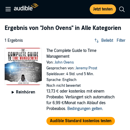
Jetzt testen
Ergebnis von
"John Ovens"
in Alle Kategorien
1 Ergebnis
Beliebt
Filter
The Complete Guide to Time
Management
Von:
John Ovens
Gesprochen von:
Jeremy Prost
Spieldauer: 4 Std. und 5 Min.
Sprache: Englisch
Noch nicht bewertet
13,73 €
oder kostenlos mit einem
Reinhören
Probeabo. Verlängert sich automatisch
für 6,99 €/Monat nach Ablauf des
Probeabos.
Bedingungen gelten
.
Audible Standard kostenlos testen