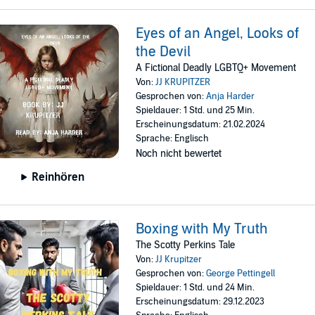
Eyes of an Angel, Looks of
the Devil
A Fictional Deadly LGBTQ+ Movement
Von:
JJ KRUPITZER
Gesprochen von:
Anja Harder
Spieldauer: 1 Std. und 25 Min.
Erscheinungsdatum: 21.02.2024
Sprache: Englisch
Noch nicht bewertet
Reinhören
Boxing with My Truth
The Scotty Perkins Tale
Von:
JJ Krupitzer
Gesprochen von:
George Pettingell
Spieldauer: 1 Std. und 24 Min.
Erscheinungsdatum: 29.12.2023