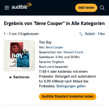
Jetzt testen
Ergebnis von
"Ilene Cooper"
in Alle Kategorien
1 - 3 von 3 Ergebnissen
Beliebt
Filter
This Boy
Von:
Ilene Cooper
Gesprochen von:
Stewart Crank
Spieldauer: 4 Std. und 30 Min.
Sprache: Englisch
Noch nicht bewertet
11,68 €
oder kostenlos mit einem
Probeabo. Verlängert sich automatisch
Reinhören
für 6,99 €/Monat nach Ablauf des
Probeabos.
Bedingungen gelten
.
Audible Standard kostenlos testen