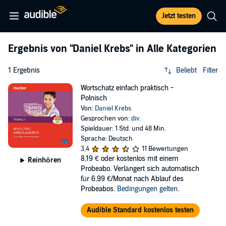
Jetzt testen
Ergebnis von
"Daniel Krebs"
in Alle Kategorien
1 Ergebnis
Beliebt
Filter
Wortschatz einfach praktisch -
Polnisch
Von:
Daniel Krebs
Gesprochen von:
div.
Spieldauer: 1 Std. und 48 Min.
Sprache: Deutsch
3,4
11 Bewertungen
8,19 €
oder kostenlos mit einem
Reinhören
Probeabo. Verlängert sich automatisch
für 6,99 €/Monat nach Ablauf des
Probeabos.
Bedingungen gelten
.
Audible Standard kostenlos testen