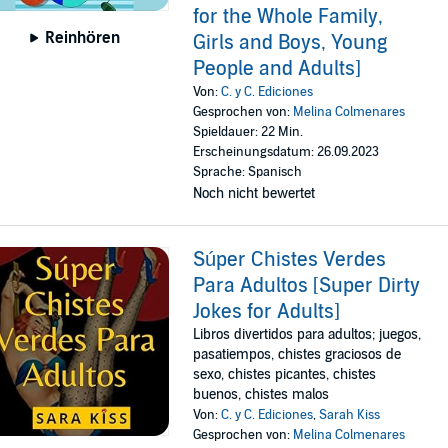
for the Whole Family,
Reinhören
Girls and Boys, Young
People and Adults]
Von:
C. y C. Ediciones
Gesprochen von:
Melina Colmenares
Spieldauer: 22 Min.
Erscheinungsdatum: 26.09.2023
Sprache: Spanisch
Noch nicht bewertet
Súper Chistes Verdes
Para Adultos [Super Dirty
Jokes for Adults]
Libros divertidos para adultos; juegos,
pasatiempos, chistes graciosos de
sexo, chistes picantes, chistes
buenos, chistes malos
Von:
C. y C. Ediciones
,
Sarah Kiss
Gesprochen von:
Melina Colmenares