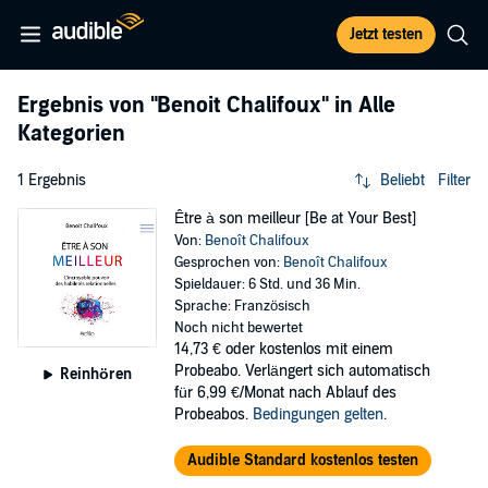
Jetzt testen
Ergebnis von
"Benoit Chalifoux"
in Alle
Kategorien
1 Ergebnis
Beliebt
Filter
Être à son meilleur [Be at Your Best]
Von:
Benoît Chalifoux
Gesprochen von:
Benoît Chalifoux
Spieldauer: 6 Std. und 36 Min.
Sprache: Französisch
Noch nicht bewertet
14,73 €
oder kostenlos mit einem
Probeabo. Verlängert sich automatisch
Reinhören
für 6,99 €/Monat nach Ablauf des
Probeabos.
Bedingungen gelten
.
Audible Standard kostenlos testen