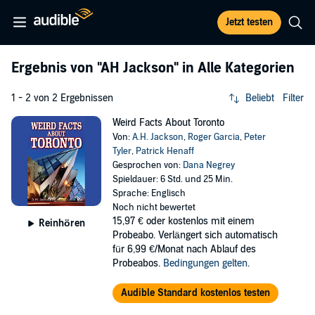
Jetzt testen
Ergebnis von
"AH Jackson"
in Alle Kategorien
1 - 2 von 2 Ergebnissen
Beliebt
Filter
Weird Facts About Toronto
Von:
A.H. Jackson
,
Roger Garcia
,
Peter
Tyler
,
Patrick Henaff
Gesprochen von:
Dana Negrey
Spieldauer: 6 Std. und 25 Min.
Sprache: Englisch
Noch nicht bewertet
15,97 €
oder kostenlos mit einem
Reinhören
Probeabo. Verlängert sich automatisch
für 6,99 €/Monat nach Ablauf des
Probeabos.
Bedingungen gelten
.
Audible Standard kostenlos testen