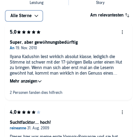
Am relevantesten
Alle Sterne
Super, aber gewöhnungsbedürftig
Ilyana Kadushin liest wirklich absolut klasse, lediglich die
Stimme ist schwer mit der 17-jährigen Bella unter einen Hut
zu bringen. Wenn man sich aber erst mal an die Leserin
gewöhnt hat, kommt man wirklich in den Genuss eines
Hörvergnügens.
Die Story ist und bleibt natürlich super. In der ungekürzten
Originalversion für mich also schon fast ein MUSS. Über den
Inhalt möchte ich daher auch nichts verraten. Da sollte erst
einmal die Inhaltsangabe genügen.
Die Leserin spricht wunderbar klares und einfach
Suchtfacktor... hoch!
verständliches Englisch. Auch tempotechnisch hatte ich nie
ein Problem zu folgen. Allerdings hatte ich vorher die Bücher
bereits auf Englisch gelesen und das erste Kapitel
Dieses hier war meine erste Vampir-Romanze und sie hat