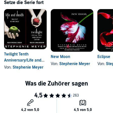
Setze die Serie fort
Twilight Tenth
New Moon
Eclipse
Anniversary/Life and
Von:
Stephenie Meyer
Von:
Ste
Death Dual Edition
Von:
Stephenie Meyer