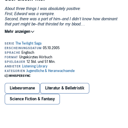
About three things I was absolutely positive:
First, Edward was a vampire.
Second, there was a part of him–and I didn’t know how dominant
that part might be–that thirsted for my blood.
And third, I was unconditionally and irrevocably in love with him.
“I’D NEVER GIVEN MUCH THOUGHT TO HOW I WOULD DIE– I’d had
reason enough in the last few months –but even if I had, I would not
have imagined it like this. . . . Surely it was a good way to die, in the
place of something else, someone I loved. Noble, even. That ought to
count for something.”
When Isabella Swan moves to the gloomy town of Forks and meets
the mysterious, alluring Edward Cullen, her life takes a thrilling and
terrifying turn. With his porcelain skin, golden eyes, mesmerizing
voice, and supernatural gifts, Edward is both irresistible and
impenetrable. Up until now, he has managed to keep his true
Liebesromane
Literatur & Belletristik
identity hidden, but Bella is determined to uncover his dark secret.
What Bella doesn’t realize is the closer she gets to him, the more
Science Fiction & Fantasy
she is putting herself and those around her at risk. And, it might be
too late to turn back. . . .
Deeply seductive and extraordinarily suspenseful,
Twilight
will have
readers riveted right until the very last page is turned.