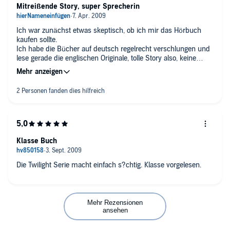
Mitreißende Story, super Sprecherin
Ich war zunächst etwas skeptisch, ob ich mir das Hörbuch
kaufen sollte.
Ich habe die Bücher auf deutsch regelrecht verschlungen und
lese gerade die englischen Originale, tolle Story also, keine
Frage.
Leider habe ich die Erfahrung gemacht, dass englische
Hörbücher meist von Sprechern gelesen werden, die extremes
british english sprechen, was ich überhaupt nicht mag, häufig
höre ich dann die Bücher nicht mal zu Ende, einfach weil mich
der Sprecher irgendwann nervt.
Der totale Gegensatz dazu ist Ilyana Kadushin. Ich bin einfach
nur begeistert, angenehme Stimme, deutliche Aussprache,
Klasse Buch
was natürlich jeden sehr zu gute kommt, dessen
Muttersprache nicht Englisch ist. Sie hat für mich vom ersten
Wort an einfach zur Hauptfigur Bella gepasst, sie gibt die ganze
Die Twilight Serie macht einfach s?chtig. Klasse vorgelesen.
Story glaubwürdig wieder, ich konnte mich einfach in die
Geschichte 'reinfallen' lassen -- solche Hörbücher liebe ich
Mehr Rezensionen
ansehen