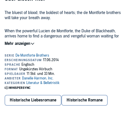
The bluest of blood; the boldest of hearts; the de Montforte brothers
will take your breath away.
When the powerful Lucien de Montforte, the Duke of Blackheath,
arrives home to find a dangerous and vengeful woman waiting for
him in his bed with pistol in hand, the master manipulator never
dreams that he has finally met his match. But thanks to his
scheming family's successful attempts to force a wedding, the
©2014 Danelle Harmon (P)2014 Danelle Harmon
wicked and wily duke finds himself entangled in a web of his own
making in this spectacular conclusion to Danelle Harmon's critically
acclaimed de Montforte Brothers series!
Historische Liebesromane
Historische Romane