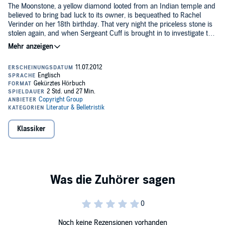
The Moonstone, a yellow diamond looted from an Indian temple and
believed to bring bad luck to its owner, is bequeathed to Rachel
Verinder on her 18th birthday. That very night the priceless stone is
stolen again, and when Sergeant Cuff is brought in to investigate the
crime, he soon realizes that no one in Rachel’s household is above
suspicion.
Hailed by T. S. Eliot as "the first, the longest, and the best of modern
English detective novels",
The Moonstone
is a marvellously taut and
intricate tale of mystery, in which facts and memory can prove
treacherous, and not everyone is as they first appear.
©2010 De Agostini UK (P)2011 Talking Classics
Klassiker
Noch keine Rezensionen vorhanden