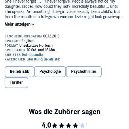
She’ll never forget … I’ll never forgive. People always notice my
daughter, Isobel. How could they not? Incredibly beautiful ... until
she speaks. An unsettling, little-girl voice, exactly like a child’s, but
from the mouth of a full-grown woman. Izzie might look grown-up,
but inside she’s trapped. Caught in the day it happened … the day
that broke her from within. Our family fell apart that day, and we
never could pick up the pieces …©2018 Lucy Dawson (P)2018
Bolinda Publishing
Belletristik
Psychologie
Psychothriller
Thriller