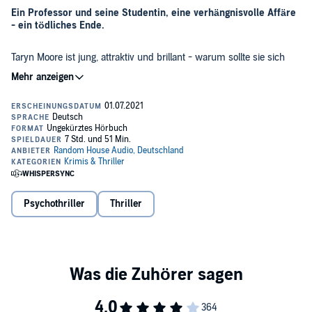
Ein Professor und seine Studentin, eine verhängnisvolle Affäre
- ein tödliches Ende.
Taryn Moore ist jung, attraktiv und brillant - warum sollte sie sich
umbringen? Detective Frankie Loomis spürt sofort, dass mehr
hinter der Geschichte steckt, als sie den Tatort des vermeintlichen
Selbstmords untersucht. Für ihren Englischprofessor Jack Dorian
war Taryn die vollendete Versuchung: intelligent,
©2021 Tess Gerritsen / Limes (P)2021 Random House Audio
aufmerksamkeitsheischend und zu hundert Prozent tabu. Doch
Taryn hatte eine dunkle Seite, die jene bedrohte, denen sie ihre
Zuneigung schenkte - auch Jack. Und mit ihrem Tod haben seine
Probleme erst richtig begonnen.
Psychothriller
Thriller