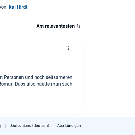
Von:
Kai Hirdt
Am relevantesten
men Personen und noch seltsameren
s Roman Duos also haette man such
g
Deutschland (Deutsch)
Abo kündigen