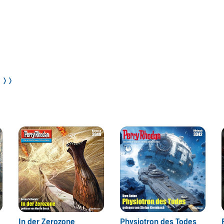
rößten Herausforderung: Die Rückkehr von seiner letzten
pultiert.
schen Dokumente entwertet, sodass nur noch die Speicher
n enthalten. Weil er mehr über die aktuelle Situation
as sogenannte Galaxien-Geviert aufgebrochen.
h die Kandidatin Phaatom und ihr Hilfsvolk, die
nde Superintelligenz VECU ausgeschaltet und ihr Reich
n ❭❭
 auf der Flucht sind, suchen Perry Rhodan und seine
n Schicksal zu schützen. Dabei betritt ein Einsatzteam DIE
örerlebnis eine PDF-Datei mit zusätzlichem Material.
dien GmbH
In der Zerozone
Physiotron des Todes