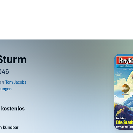
 Sturm
046
 kostenlos
ch kündbar