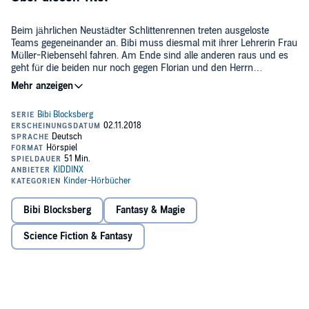
Beim jährlichen Neustädter Schlittenrennen treten ausgeloste
Teams gegeneinander an. Bibi muss diesmal mit ihrer Lehrerin Frau
Müller-Riebensehl fahren. Am Ende sind alle anderen raus und es
geht für die beiden nur noch gegen Florian und den Herrn
Bürgermeister. Die schummeln ohne Ende, Bibi hext dagegen. Da
©2018 KIDDINX Studios GmbH (P)2018 KIDDINX Studios GmbH
sind plötzlich alle vier verschwunden!
Bibi Blocksberg
Fantasy & Magie
Science Fiction & Fantasy