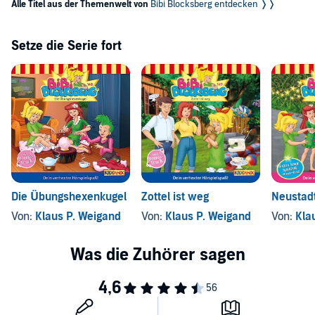
Alle Titel aus der Themenwelt von
Bibi Blocksberg entdecken ❭❭
Setze die Serie fort
Die Übungshexenkugel
Zottel ist weg
Neustadt
Von:
Klaus P. Weigand
Von:
Klaus P. Weigand
Von:
Kla